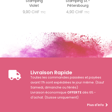
Stamping
Stamping St.-
Violet
Pétersbourg
Prix
Prix
9,90 CHF
4,90 CHF
TTC
TTC
Livraison Rapide
Toutes les commandes passées et payées
avant 17h sont expédiées le jour même. (Sauf
Samedi, dimanche ou fériés)
Livraison économique
OFFERTE
dès 65.-
d'achat. (Suisse uniquement)
Plus d'info