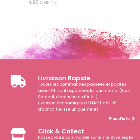
Prix
4,90 CHF
TTC
Livraison Rapide
Toutes les commandes passées et payées
avant 17h sont expédiées le jour même. (Sauf
Samedi, dimanche ou fériés)
Livraison économique
OFFERTE
dès 65.-
d'achat. (Suisse uniquement)
Plus d'info
Click & Collect
Passez votre commande sur le site et venez la