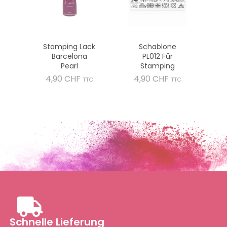
Stamping Lack
Schablone
Barcelona
PL012 Für
Pearl
Stamping
Preis
Preis
4,90 CHF
4,90 CHF
TTC
TTC
Schnelle Lieferung