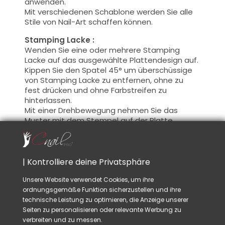
anwenden.
Mit verschiedenen Schablone werden Sie alle
Stile von Nail-Art schaffen können.
Stamping Lacke :
Wenden Sie eine oder mehrere Stamping
Lacke auf das ausgewählte Plattendesign auf.
Kippen Sie den Spatel 45° um überschüssige
von Stamping Lacke zu entfernen, ohne zu
fest drücken und ohne Farbstreifen zu
hinterlassen.
Mit einer Drehbewegung nehmen Sie das
Muster mit dem Stempel auf der Platte.
Sie müssen schnell sein, so dass der Lack
keine Zeit
hat
zu trocknen !
Sobald das Muster auf dem Stempel ist,
haben Sie Zeit, das Muster auf den Nagel zu
| Kontrolliere deine Privatsphäre
legen, immer mit einer Drehbewegung !
Es ist auch möglich, mehrere Muster
Unsere Website verwendet Cookies, um ihre
übereinander zu legen. Warten Sie einfach, bis
ordnungsgemäße Funktion sicherzustellen und ihre
Ihr erstes Muster trocken ist.
technische Leistung zu optimieren, die Anzeige unserer
Es ist auch möglich
einmal auf den Stempel,
Seiten zu personalisieren oder relevante Werbung zu
das Muster mit Farbe füllen bevor Sie es auf
verbreiten und zu messen.