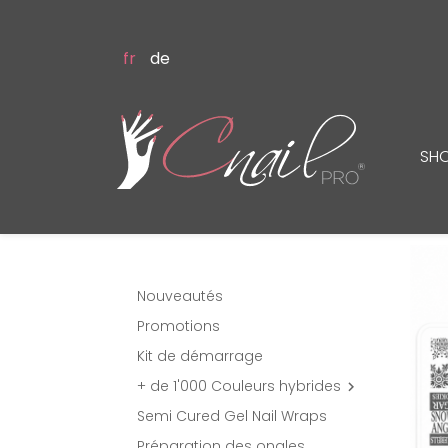
fr
de
SH
Nouveautés
Promotions
Kit de démarrage
+ de 1'000 Couleurs hybrides

Semi Cured Gel Nail Wraps
Préparation des ongles