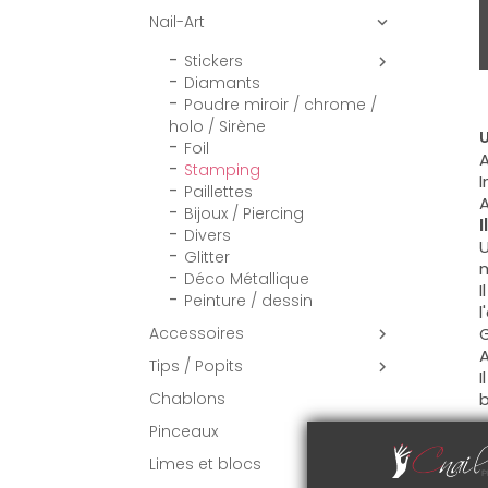
Nail-Art

Stickers

Diamants
Poudre miroir / chrome /
holo / Sirène
U
Foil
A
Stamping
I
Paillettes
A
Bijoux / Piercing
I
Divers
U
Glitter
m
Déco Métallique
I
Peinture / dessin
l
G
Accessoires

A
Tips / Popits

I
b
Chablons
Pinceaux

C
Limes et blocs
A
p