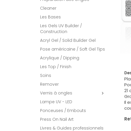
Cleaner
Les Bases
Les Gels UV Builder /
Construction
Acryl Gel / Solid Builder Gel
Pose américaine / Soft Gel Tips
Acrylique / Dipping
Les Top / Finish
Des
Soins
Pla
Remover
Poc
21 
Vernis à ongles

Gra
Lampe UV - LED
Il 
cou
Ponceuses / Embouts
Ret
Press On Nail Art
Livres & Guides professionnels