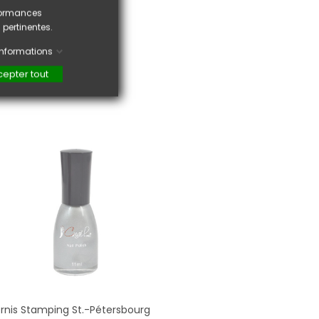
rformances
 pertinentes.
'informations
epter tout
rnis Stamping St.-Pétersbourg