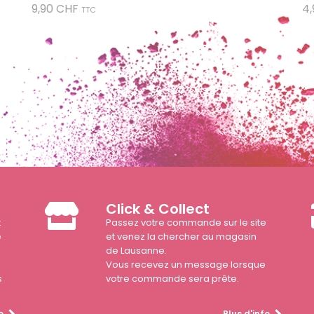
Prix
9,90 CHF
4
TTC
Click & Collect
t
Passez votre commande sur le site
e
et venez la chercher au magasin
de Lausanne.
Vous recevez un message lorsque
s
votre commande sera prête.
o
Plus d'info