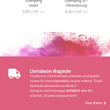
Stamping
Stamping St.-
Violet
Pétersbourg
Prix
Prix
9,90 CHF
4,90 CHF
TTC
TTC
Livraison Rapide
Toutes les commandes passées et payées
avant 17h sont expédiées le jour même. (Sauf
Samedi, dimanche ou fériés)
Livraison économique
OFFERTE
dès 65.-
d'achat. (Suisse uniquement)
Plus d'info