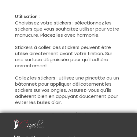
Utilisation :
Choisissez votre stickers : sélectionnez les
stickers que vous souhaitez utiliser pour votre
manucure. Placez les avec harmonie.
Stickers à coller: ces stickers peuvent être
utilisé directement avant votre finition. Sur
une surface dégraissée pour qu'il adhère
correctement.
Collez les stickers : utilisez une pincette ou un
bâtonnet pour appliquer délicatement les
stickers sur vos ongles. Assurez-vous qu'ils
adhèrent bien en appuyant doucement pour
éviter les bulles d'air.
Scellez avec un Top Coat / Finition : Pour
protéger les stickers et prolonger leur durée,
appliquez une couche de Top Coat sur
l'ensemble de l'ongle. Cela aidera également