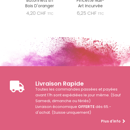
Bâtonnets En
Pincette Nail-
Bois D'oranger
Art Incurvée
Prix
Prix
4,20 CHF
6,25 CHF
TTC
TTC
Livraison Rapide
Toutes les commandes passées et payées
avant 17h sont expédiées le jour même. (Sauf
Samedi, dimanche ou fériés)
Livraison économique
OFFERTE
dès 65.-
d'achat. (Suisse uniquement)
Plus d'info