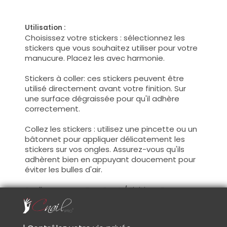
Utilisation :
Choisissez votre stickers : sélectionnez les
stickers que vous souhaitez utiliser pour votre
manucure. Placez les avec harmonie.
Stickers à coller: ces stickers peuvent être
utilisé directement avant votre finition. Sur
une surface dégraissée pour qu'il adhère
correctement.
Collez les stickers : utilisez une pincette ou un
bâtonnet pour appliquer délicatement les
stickers sur vos ongles. Assurez-vous qu'ils
adhèrent bien en appuyant doucement pour
éviter les bulles d'air.
Scellez avec un Top Coat / Finition : Pour
protéger les stickers et prolonger leur durée,
appliquez une couche de Top Coat sur
l'ensemble de l'ongle. Cela aidera également