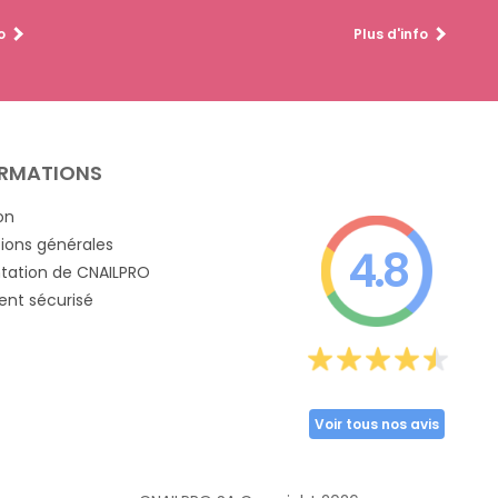
o
Plus d'info
RMATIONS
on
ions générales
4.8
tation de CNAILPRO
nt sécurisé
Voir tous nos avis