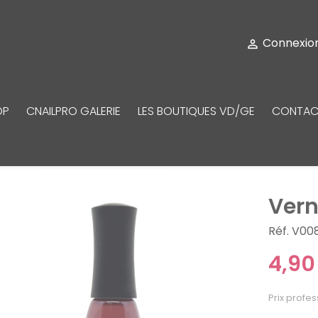
Connexio

OP
CNAILPRO GALERIE
LES BOUTIQUES VD/GE
CONTAC
Vern
Réf. V00
4,90
Prix profes