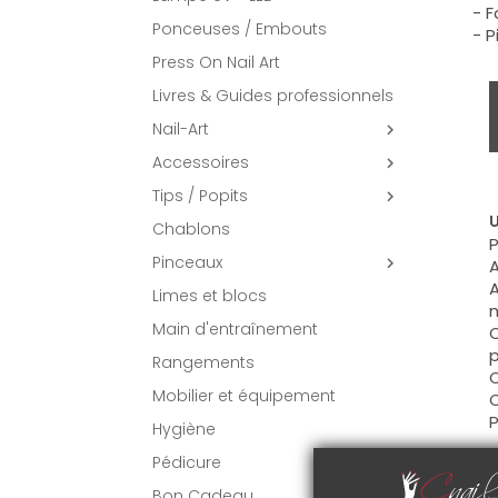
- F
Ponceuses / Embouts
- P
Press On Nail Art
Livres & Guides professionnels
Nail-Art

Accessoires

Tips / Popits

U
Chablons
P
Pinceaux

A
A
Limes et blocs
m
Main d'entraînement
C
p
Rangements
C
Mobilier et équipement
C
P
Hygiène
Pédicure
C
Bon Cadeau