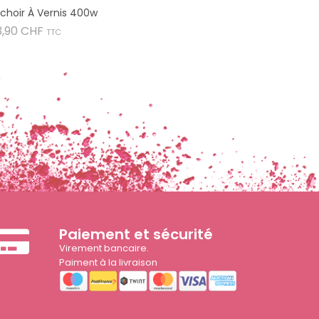
choir À Vernis 400w
Prix
3,90 CHF
TTC
Paiement et sécurité
Virement bancaire.
Paiment à la livraison