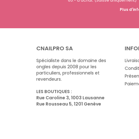
65.- d'achat. (Suisse uniquement)
Plus d'inf
CNAILPRO SA
INFO
Spécialiste dans le domaine des
Livrais
ongles depuis 2008 pour les
Condit
particuliers, professionnels et
Présen
revendeurs.
Paieme
LES BOUTIQUES :
Rue Caroline 3, 1003 Lausanne
Rue Rousseau 5, 1201 Genève