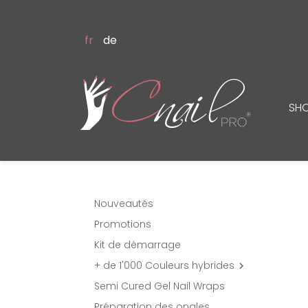
fr
de
SH
Nouveautés
Promotions
Kit de démarrage
+ de 1'000 Couleurs hybrides

Semi Cured Gel Nail Wraps
Préparation des ongles