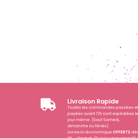
Livraison Rapide
Toutes les commandes passées e
payées avant 17h sont expédiées l
jour même. (Sauf Samedi,
dimanche ou fériés)
Livraison économique
OFFERTE
dè