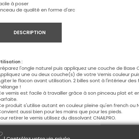
acile à poser
inceau de qualité en forme d'arc
DESCRIPTION
tilisation :
réparez l'ongle naturel puis appliquez une couche de Base 
ppliquez une ou deux couche(s) de votre Vernis couleur pu
giter le flacon avant utilisation. 2 billes sont à l'intérieur des
élange !
e vernis est facile à travailler grâce à son pinceau plat et 
arfaite.
e produit s'utilise autant en couleur pleine qu'en french ou N
onvient aussi bien pour les mains que pour les pieds.
our retirer le vernis utilisez du dissolvant CNAILPRO.
onseil :
| Contrôlez votre vie privée