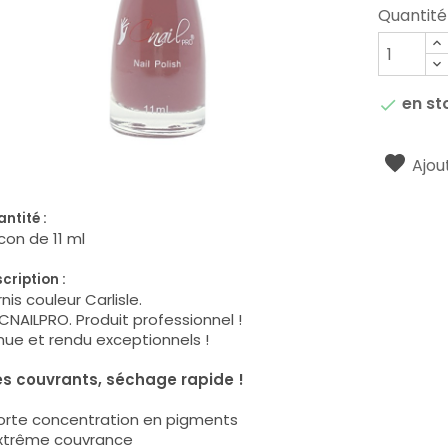
Quantité
en st

Ajout
ntité :
con de 11 ml
cription :
nis couleur Carlisle.
CNAILPRO. Produit professionnel !
ue et rendu exceptionnels !
ès couvrants, séchage rapide !
Forte concentration en pigments
Extrême couvrance