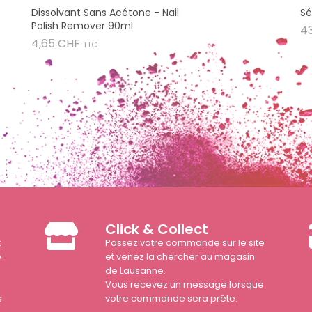
Dissolvant Sans Acétone - Nail
Sé
Polish Remover 90ml
4
Prix
4,65 CHF
TTC
Click & Collect
t
Passez votre commande sur le site
e
et venez la chercher au magasin
de Lausanne.
Vous recevez un message lorsque
s
votre commande sera prête.