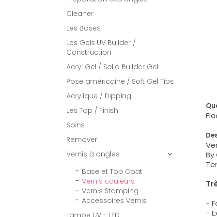
Cleaner
Les Bases
Les Gels UV Builder /
Construction
Acryl Gel / Solid Builder Gel
Pose américaine / Soft Gel Tips
Acrylique / Dipping
Qua
Les Top / Finish
Fla
Soins
Des
Remover
Ver
Vernis à ongles
By 

Ten
Base et Top Coat
Vernis couleurs
Tr
Vernis Stamping
Accessoires Vernis
- 
- 
Lampe UV - LED