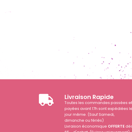
Livraison Rapide
Toutes les commandes passées e
payées avant 17h sont expédiées l
jour même. (Sauf Samedi,
dimanche ou fériés)
Livraison économique
OFFERTE
dè