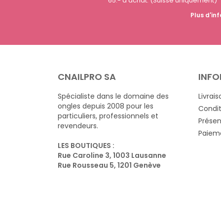
65.- d'achat. (Suisse uniquement)
Plus d'inf
CNAILPRO SA
INFO
Spécialiste dans le domaine des
Livrais
ongles depuis 2008 pour les
Condit
particuliers, professionnels et
Présen
revendeurs.
Paieme
LES BOUTIQUES :
Rue Caroline 3, 1003 Lausanne
Rue Rousseau 5, 1201 Genève