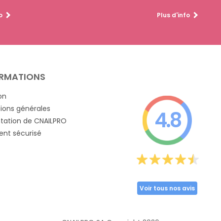
o
Plus d'info
RMATIONS
on
ions générales
4.8
tation de CNAILPRO
nt sécurisé
Voir tous nos avis