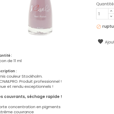
Quantité
ruptu

Ajout
ntité :
con de 11 ml
cription :
nis couleur Stockholm.
CNAILPRO. Produit professionnel !
ue et rendu exceptionnels !
ès couvrants, séchage rapide !
Forte concentration en pigments
Extrême couvrance