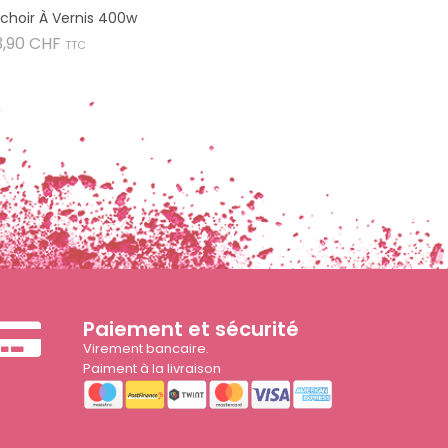
choir À Vernis 400w
Prix
3,90 CHF
TTC
Paiement et sécurité
Virement bancaire.
Paiment à la livraison