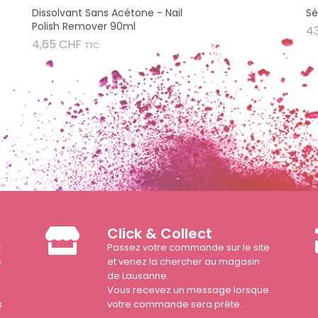
Dissolvant Sans Acétone - Nail
Sé
Polish Remover 90ml
4
Prix
4,65 CHF
TTC
Click & Collect
t
Passez votre commande sur le site
e
et venez la chercher au magasin
de Lausanne.
Vous recevez un message lorsque
s
votre commande sera prête.