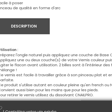
acile à poser
inceau de qualité en forme d'arc
DESCRIPTION
tilisation :
réparez l'ongle naturel puis appliquez une couche de Base 
ppliquez une ou deux couche(s) de votre Vernis couleur pu
giter le flacon avant utilisation. 2 billes sont à l'intérieur des
élange !
e vernis est facile à travailler grâce à son pinceau plat et 
arfaite.
e produit s'utilise autant en couleur pleine qu'en french ou N
onvient aussi bien pour les mains que pour les pieds.
our retirer le vernis utilisez du dissolvant CNAILPRO.
onseil :
| Contrôlez votre vie privée