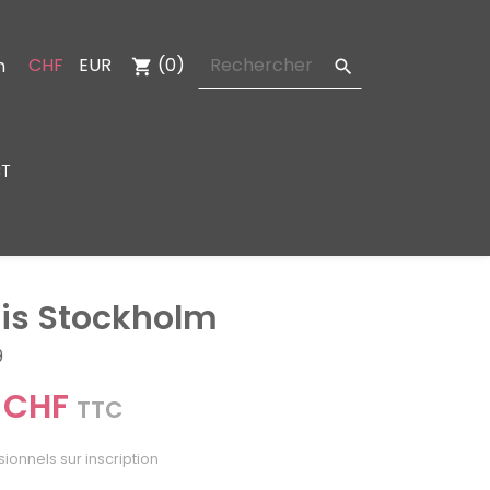
CHF
EUR
(0)
n
shopping_cart

T
is Stockholm
9
 CHF
TTC
sionnels sur inscription