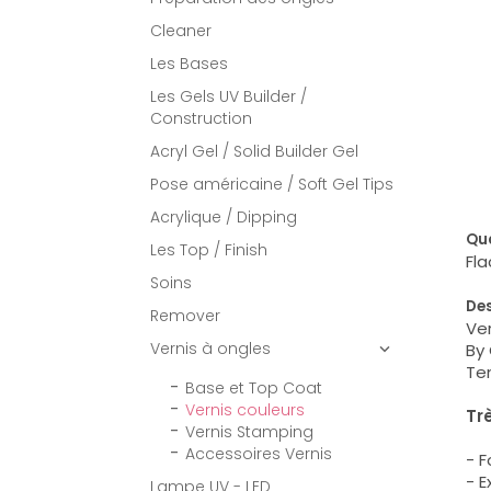
Cleaner
Les Bases
Les Gels UV Builder /
Construction
Acryl Gel / Solid Builder Gel
Pose américaine / Soft Gel Tips
Acrylique / Dipping
Qua
Les Top / Finish
Fla
Soins
Des
Remover
Ver
Vernis à ongles
By 

Ten
Base et Top Coat
Vernis couleurs
Tr
Vernis Stamping
Accessoires Vernis
- 
- 
Lampe UV - LED