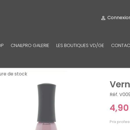
Connexio

OP
CNAILPRO GALERIE
LES BOUTIQUES VD/GE
CONTAC
ure de stock
Vern
Réf. V00
4,90
Prix profes