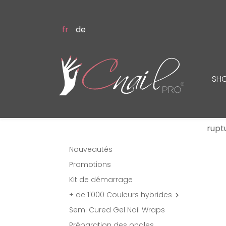
fr
de
SH
rupt
Nouveautés
Promotions
Kit de démarrage
+ de 1'000 Couleurs hybrides

Semi Cured Gel Nail Wraps
Préparation des ongles