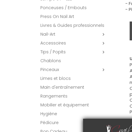
- F
Ponceuses / Embouts
- P
Press On Nail Art
Livres & Guides professionnels
Nail-Art

Accessoires

Tips / Popits

U
Chablons
P
Pinceaux

A
A
Limes et blocs
m
Main d'entraînement
C
p
Rangements
C
Mobilier et équipement
C
P
Hygiène
Pédicure
C
Bon Cadeau