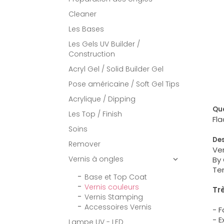
Cleaner
Les Bases
Les Gels UV Builder /
Construction
Acryl Gel / Solid Builder Gel
Pose américaine / Soft Gel Tips
Acrylique / Dipping
Qua
Les Top / Finish
Fla
Soins
Des
Remover
Ver
Vernis à ongles
By 

Ten
Base et Top Coat
Vernis couleurs
Tr
Vernis Stamping
Accessoires Vernis
- 
- 
Lampe UV - LED