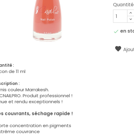
Quantité
en st

Ajout
ntité :
con de 11 ml
cription :
nis couleur Marrakesh.
CNAILPRO. Produit professionnel !
ue et rendu exceptionnels !
ès couvrants, séchage rapide !
Forte concentration en pigments
Extrême couvrance