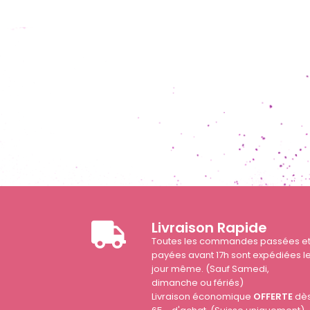
Livraison Rapide
Toutes les commandes passées e
payées avant 17h sont expédiées l
jour même. (Sauf Samedi,
dimanche ou fériés)
Livraison économique
OFFERTE
dè