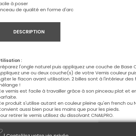
acile à poser
inceau de qualité en forme d'arc
DESCRIPTION
tilisation :
réparez l'ongle naturel puis appliquez une couche de Base 
ppliquez une ou deux couche(s) de votre Vernis couleur pu
giter le flacon avant utilisation. 2 billes sont à l'intérieur des
élange !
e vernis est facile à travailler grâce à son pinceau plat et 
arfaite.
e produit s'utilise autant en couleur pleine qu'en french ou N
onvient aussi bien pour les mains que pour les pieds.
our retirer le vernis utilisez du dissolvant CNAILPRO.
onseil :
| Contrôlez votre vie privée