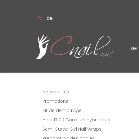
fr
de
SH
Nouveautés
Promotions
Kit de démarrage
+ de 1'000 Couleurs hybrides

Semi Cured Gel Nail Wraps
Préparation des ongles