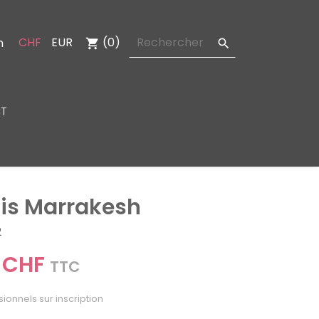
CHF
EUR
(0)
n
shopping_cart

T
is Marrakesh
2
 CHF
TTC
sionnels sur inscription