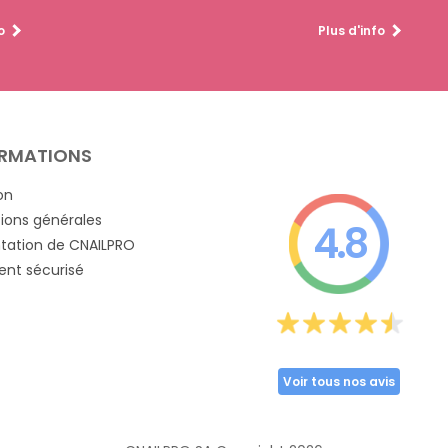
o
Plus d'info
RMATIONS
on
ions générales
4.8
tation de CNAILPRO
nt sécurisé
Voir tous nos avis