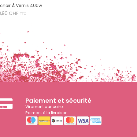
choir À Vernis 400w
Prix
3,90 CHF
TTC
Paiement et sécurité
Virement bancaire.
Paiment à la livraison