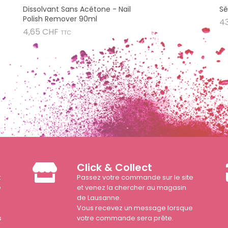
Dissolvant Sans Acétone - Nail
Sé
Polish Remover 90ml
4
Prix
4,65 CHF
TTC
Click & Collect
t
Passez votre commande sur le site
e
et venez la chercher au magasin
de Lausanne.
Vous recevez un message lorsque
s
votre commande sera prête.