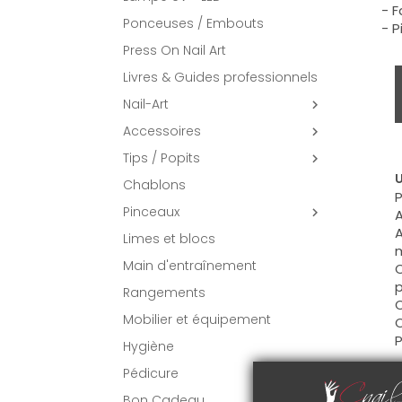
- F
Ponceuses / Embouts
- P
Press On Nail Art
Livres & Guides professionnels
Nail-Art

Accessoires

Tips / Popits

U
Chablons
P
Pinceaux

A
A
Limes et blocs
m
Main d'entraînement
C
p
Rangements
C
Mobilier et équipement
C
P
Hygiène
Pédicure
C
Bon Cadeau