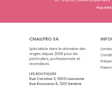
65.- d'achat. (Suisse uniquement)
Plus d'inf
CNAILPRO SA
INFO
Spécialiste dans le domaine des
Livrais
ongles depuis 2008 pour les
Condit
particuliers, professionnels et
Présen
revendeurs.
Paieme
LES BOUTIQUES :
Rue Caroline 3, 1003 Lausanne
Rue Rousseau 5, 1201 Genève