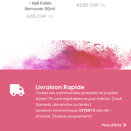
- Nail Polish
Prix
43,90 CHF
TTC
Remover 90ml
Prix
4,65 CHF
TTC
Livraison Rapide
Toutes les commandes passées et payées
avant 17h sont expédiées le jour même. (Sauf
Samedi, dimanche ou fériés)
Livraison économique
OFFERTE
dès 65.-
d'achat. (Suisse uniquement)
Plus d'info