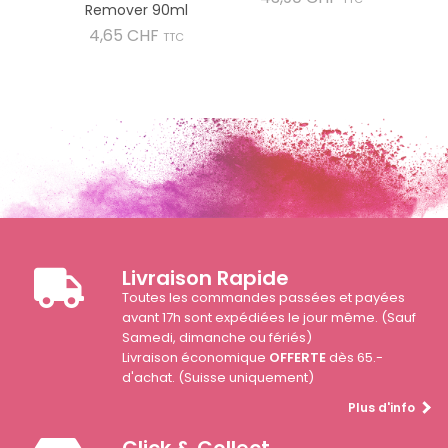
Remover 90ml
Prix
4,65 CHF
TTC
Livraison Rapide
Toutes les commandes passées et payées
avant 17h sont expédiées le jour même. (Sauf
Samedi, dimanche ou fériés)
Livraison économique
OFFERTE
dès 65.-
d'achat. (Suisse uniquement)
Plus d'info
Click & Collect