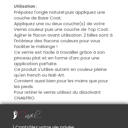
Utilisation :
Préparez l'ongle naturel puis appliquez une
couche de Base Coat.
Appliquez une ou deux couche(s) de votre
Vernis couleur puis une couche de Top Coat.
Agiter le flacon avant utilisation. 2 billes sont à
l'intérieur des flacons couleurs pour vous
faciliter le mélange !
Ce vernis est facile à travailler grâce à son
pinceau plat et en forme d'arc pour une
application parfaite.
Ce produit s'utilise autant en couleur pleine
qu'en french ou Nail-Art.
Convient aussi bien pour les mains que pour
les pieds.
Pour retirer le vernis utilisez du dissolvant
CNAILPRO.
Conseil :
Tous les vernis pour ongles doivent être
conservés à l'abri du soleil.
| Contrôlez votre vie privée