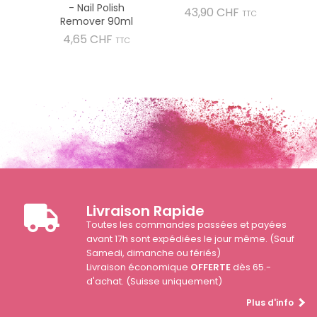
- Nail Polish
Prix
43,90 CHF
TTC
Remover 90ml
Prix
4,65 CHF
TTC
Livraison Rapide
Toutes les commandes passées et payées
avant 17h sont expédiées le jour même. (Sauf
Samedi, dimanche ou fériés)
Livraison économique
OFFERTE
dès 65.-
d'achat. (Suisse uniquement)
Plus d'info