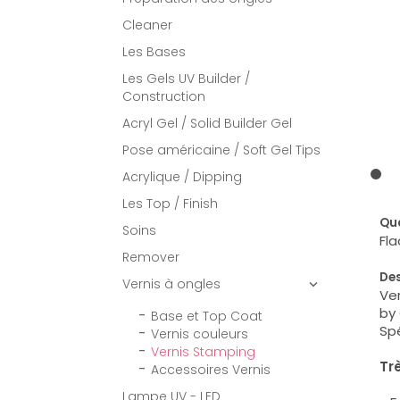
Cleaner
Les Bases
Les Gels UV Builder /
Construction
Acryl Gel / Solid Builder Gel
Pose américaine / Soft Gel Tips
Acrylique / Dipping
Les Top / Finish
Qua
Soins
Fla
Remover
Des
Vernis à ongles

Ver
by 
Base et Top Coat
Spé
Vernis couleurs
Vernis Stamping
Tr
Accessoires Vernis
Lampe UV - LED