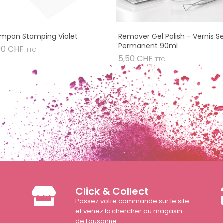
mpon Stamping Violet
Remover Gel Polish - Vernis S
Permanent 90ml
Prix
90 CHF
TTC
Prix
5,50 CHF
TTC
Click & Collect
t
Passez votre commande sur le site
e
et venez la chercher au magasin
de Lausanne.