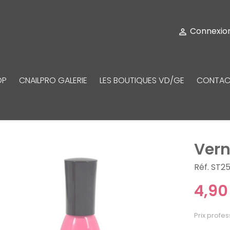
Connexio

OP
CNAILPRO GALERIE
LES BOUTIQUES VD/GE
CONTAC
Vern
Réf. ST2
4,90
Prix profes