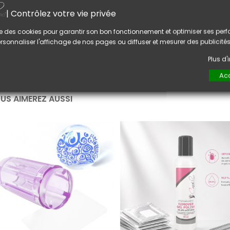
vec les différents plaques, vous pourrez créer tout styles de
l est aussi possible de superposer plusieurs motifs, attendez
| Contrôlez votre vie privée
ien sec.
lise des cookies pour garantir son bon fonctionnement et optimiser ses pe
rsonnaliser l'affichage de nos pages ou diffuser et mesurer des publicités
onseil :
près chaque utilisation, bien nettoyer la plaque ainsi que
Plus d
our retirer l'excédent de vernis.
Acc
US AIMEREZ AUSSI