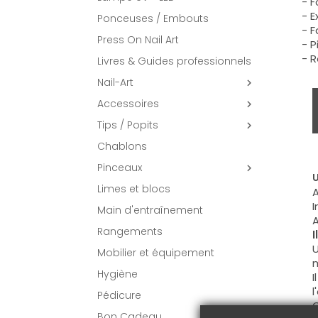
- 
- 
Ponceuses / Embouts
- F
Press On Nail Art
- P
- R
Livres & Guides professionnels
Nail-Art

Accessoires

Tips / Popits

Chablons
Pinceaux

U
Limes et blocs
A
I
Main d'entraînement
A
Rangements
I
U
Mobilier et équipement
m
Hygiène
I
l
Pédicure
G
Bon Cadeau