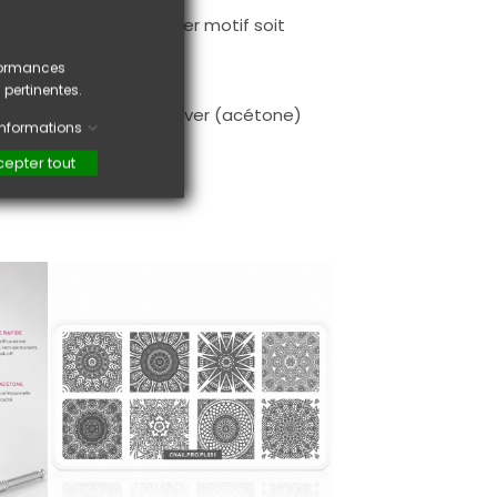
 Nail-Art.
 juste que votre premier motif soit
rformances
 pertinentes.
 le tampon avec du remover (acétone)
'informations
epter tout