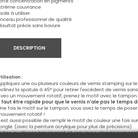
Forte concentration en pigments
Extrême couvrance
acile à utiliser
inceau professionnel de qualité
ésultat précis sans bavure
DESCRIPTION
tilisation :
ppliquez une ou plusieurs couleurs de vernis stamping sur le 
nclinez la spatule à 45° pour retirer l'excédent de vernis san
vec un mouvement rotatif, prenez le motif avec le tampon.
l faut être rapide pour que le vernis n'aie pas le temps d
ne fois le motif sur le tampon, vous avez le temps de poser l
ouvement rotatif !
l est aussi possible de remplir le motif de couleur une fois s
'ongle. (avec la peinture acrylique pour plus de précisions)
râce au silicone transparent et son viseur vous pouvez centre