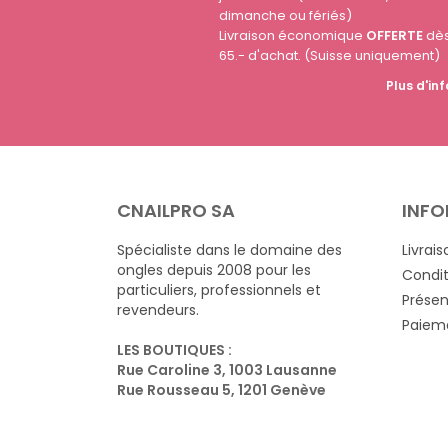
dimanche ou fériés)
Livraison économique
OFFERTE
dè
65.- d'achat. (Suisse uniquement)
Plus d'inf
CNAILPRO SA
INFO
Spécialiste dans le domaine des
Livrais
ongles depuis 2008 pour les
Condit
particuliers, professionnels et
Présen
revendeurs.
Paieme
LES BOUTIQUES :
Rue Caroline 3, 1003 Lausanne
Rue Rousseau 5, 1201 Genève