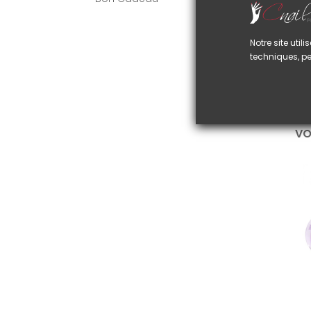
A
I
b
Notre site uti
techniques, pe
C
A
p
VO