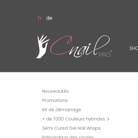
fr
de
SH
Nouveautés
Promotions
Kit de démarrage
+ de 1'000 Couleurs hybrides

Semi Cured Gel Nail Wraps
Préparation des ongles