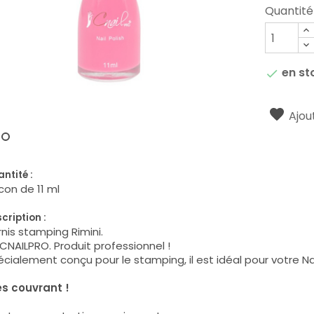
Quantité
en st

Ajout
ntité :
con de 11 ml
cription :
nis stamping Rimini.
CNAILPRO. Produit professionnel !
cialement conçu pour le stamping, il est idéal pour votre Nai
ès couvrant !