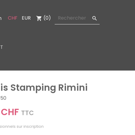
CHF
EUR
(0)
n
shopping_cart

T
is Stamping Rimini
550
 CHF
TTC
sionnels sur inscription