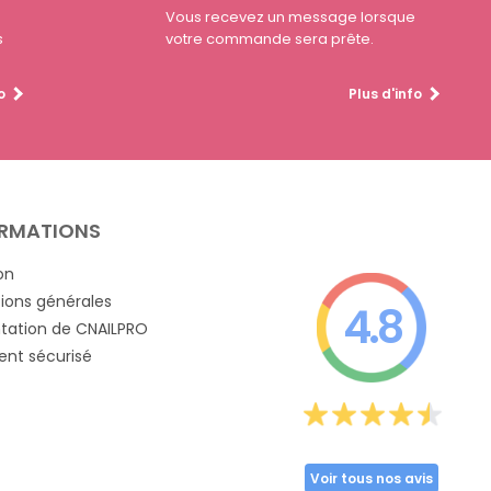
Vous recevez un message lorsque
s
votre commande sera prête.
o
Plus d'info
RMATIONS
on
ions générales
4.8
tation de CNAILPRO
nt sécurisé
Voir tous nos avis