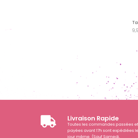
Ta
9,
Livraison Rapide
Toutes les commandes passées e
payées avant 17h sont expédiées l
jour même. (Sauf Samedi,