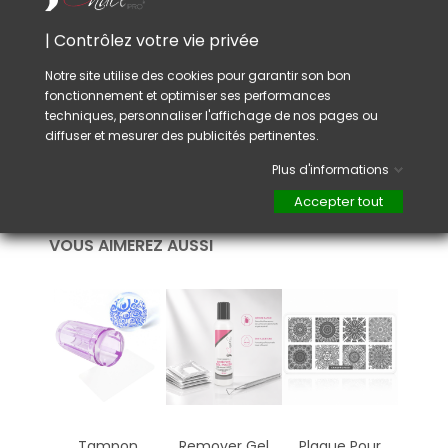
créer tout styles de Nail-Art.
Il est aussi possible de superposer plusieurs
| Contrôlez votre vie privée
motifs, attendez juste que votre premier
motif soit bien sec.
Notre site utilise des cookies pour garantir son bon
fonctionnement et optimiser ses performances
Conseil :
techniques, personnaliser l'affichage de nos pages ou
Après chaque utilisation, bien nettoyer la
diffuser et mesurer des publicités pertinentes.
plaque ainsi que le tampon avec du remover
Plus d'informations
(acétone) pour retirer l'excédent de vernis.
Accepter tout
VOUS AIMEREZ AUSSI
Tampon
Remover Gel
Plaque Pour