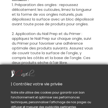
1. Préparation des ongles : repoussez
délicatement les cuticules, limez la longueur
et la forme de vos ongles naturels, puis
dépolissez la surface avec un bloc dépolissoir
avant toute pose de produits pour ongles.
2. Application du Nail Prep et du Primer :
appliquez le Nail Prep sur chaque ongle, suivi
du Primer pour favoriser une adhérence
optimale des produits suivants. Assurez vous
de couvrir toute la surface de l'ongle, y
compris les côtés et la base de l'ongle. Ces
deux produits sèche à l'air libre.
3. Utilisation de la base et de la poudre :
appliquez la Dipping System Base Coat sur les
3/4 de l'ongle en veillant à ne pas toucher les
| Contrôlez votre vie privée
cuticules, puis plongez immédiatement celui-
ci dans la poudre. Appliquez à nouveau la
Notre site utilise des cookies pour garantir son bon
base, mais cette fois sur l'intégralité de
fonctionnement et optimiser ses performances
l'ongle, puis plongez-le entièrement dans la
techniques, personnaliser l'affichage de nos pages ou
poudre. Tapotez doucement pour enlever
diffuser et mesurer des publicités pertinentes.