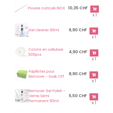
10,35 CHF
Pousse cuticule INOX
x 1
6,90 CHF
Gel cleaner 90ml
x 1
Cotons en cellulose
4,90 CHF
500pcs
x 1
Papillotes pour
8,90 CHF
Remover - Soak Off
x 1
Remover Gel Polish -
5,50 CHF
Vernis Semi
Permanent 90ml
x 1