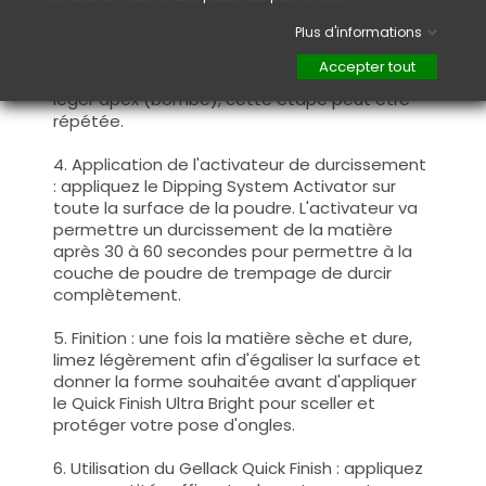
l'excès de poudre afin d'obtenir une surface
lisse et uniforme. Utilisez la brosse à poussière
Plus d'informations
douce pour éliminer tout excès de poudre. Si
Accepter tout
vous souhaitez une couleur plus intense ou un
léger apex (bombé), cette étape peut être
répétée.
4. Application de l'activateur de durcissement
: appliquez le Dipping System Activator sur
toute la surface de la poudre. L'activateur va
permettre un durcissement de la matière
après 30 à 60 secondes pour permettre à la
couche de poudre de trempage de durcir
complètement.
5. Finition : une fois la matière sèche et dure,
limez légèrement afin d'égaliser la surface et
donner la forme souhaitée avant d'appliquer
le Quick Finish Ultra Bright pour sceller et
protéger votre pose d'ongles.
6. Utilisation du Gellack Quick Finish : appliquez