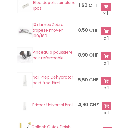
Bloc dépolissoir blanc
1,60 CHF
1pcs
x 1
10x Limes Zebra
8,50 CHF
trapèze moyen
100/180
x 1
Pinceau à poussière
8,90 CHF
noir refermable
x 1
Nail Prep Dehydrator
5,50 CHF
acid free 15ml
x 1
4,60 CHF
Primer Universal 5ml
x 1
Gellack Quick Finish