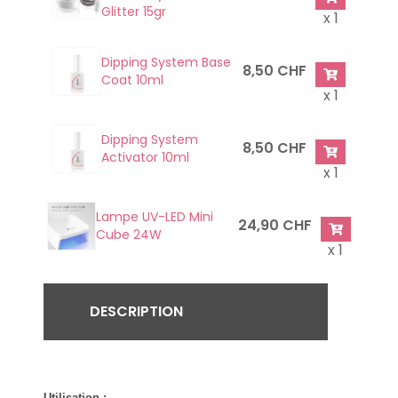
Glitter 15gr
x 1
Dipping System Base
8,50 CHF
Coat 10ml
x 1
Dipping System
8,50 CHF
Activator 10ml
x 1
Lampe UV-LED Mini
24,90 CHF
Cube 24W
x 1
DESCRIPTION
Utilisation :