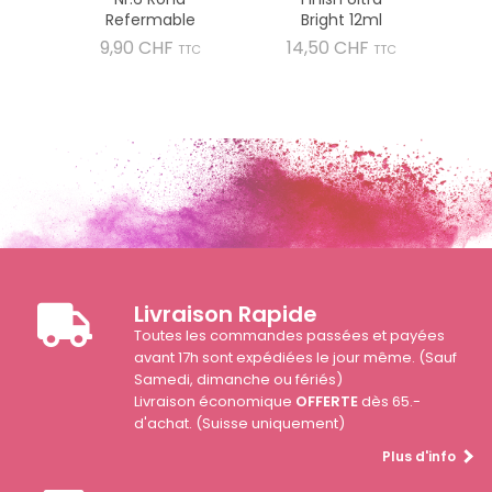
Refermable
Bright 12ml
Prix
Prix
9,90 CHF
14,50 CHF
TTC
TTC
Livraison Rapide
Toutes les commandes passées et payées
avant 17h sont expédiées le jour même. (Sauf
Samedi, dimanche ou fériés)
Livraison économique
OFFERTE
dès 65.-
d'achat. (Suisse uniquement)
Plus d'info