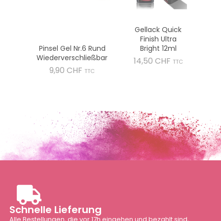
Gellack Quick
Finish Ultra
Pinsel Gel Nr.6 Rund
Bright 12ml
Wiederverschließbar
Preis
14,50 CHF
TTC
Preis
9,90 CHF
TTC
Schnelle Lieferung
Alle Bestellungen, die vor 17h eingehen und bezahlt sind,