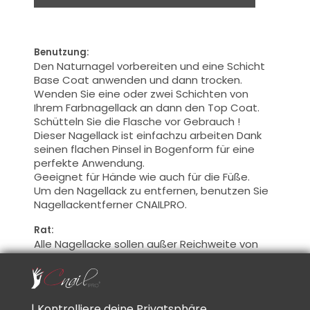
Benutzung:
Den Naturnagel vorbereiten
und
eine Schicht
Base Coat
anwenden
und dann
trocken.
Wenden Sie eine oder zwei Schichten von
Ihrem Farbnagellack an dann den Top Coat.
Schütteln Sie die Flasche
vor Gebrauch
!
Dieser Nagellack
ist einfachzu arbeiten Dank
seinen flachen
Pinsel
in Bogenform
für
eine
perfekte Anwendung
.
Geeignet
für Hände
wie auch für die Füße
.
Um den Nagellack zu entfernen, benutzen Sie
Nagellackentferner
CNAILPRO
.
Rat:
Alle Nagellacke sollen außer Reichweite von
der Sonne bewahrt sein.
Ein
en Nagell
ack, der
mit der Zeit dicker
wurde,
kann
mit
Dünnungslmittel
CNAILPRO
verdünnt
werden.
| Kontrolliere deine Privatsphäre