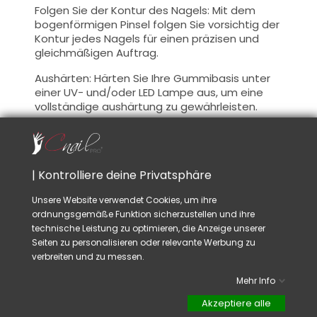
Folgen Sie der Kontur des Nagels: Mit dem
bogenförmigen Pinsel folgen Sie vorsichtig der
Kontur jedes Nagels für einen präzisen und
gleichmäßigen Auftrag.
Aushärten: Härten Sie Ihre Gummibasis unter
einer UV- und/oder LED Lampe aus, um eine
vollständige aushärtung zu gewährleisten.
Kohäsionsschicht: Die leichte Kohäsionsschicht
und die klebrige Schicht dürfen nach dem
Durchlaufen unter einer UV-Lampe nicht
entfernt werden. Es ermöglicht die Kohäsion
| Kontrolliere deine Privatsphäre
mit der nächste Schicht des von Ihnen
Unsere Website verwendet Cookies, um ihre
gewählten Nagelaufbauprotokoll.
ordnungsgemäße Funktion sicherzustellen und ihre
Wenn Sie eine Verstärkung oder eine leichte
technische Leistung zu optimieren, die Anzeige unserer
Kurve wünschen und Ihr Apex Unebenheiten
Seiten zu personalisieren oder relevante Werbung zu
aufweist, entfetten Sie die Kohäsionsschicht
verbreiten und zu messen.
und feilen Sie, um die gewünschte Form
wiederherzustellen, und fahren Sie mit dem
Mehr Info
von Ihnen gewählten Nagelaufbauprotokoll
fort.
Akzeptiere alle