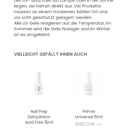
der UV- und/oder LED Lampe oder in der Sonne
liegen, sie härten direkt aus. Die Produkte
müssen an einem trockenen, kühlen Ort und
vor Licht geschützt gelagert werden.
Alle UV Gele reagieren auf die Temperatur, im
Sommer sind die Gele flüssiger und im Winter
ist es umgekehrt.
VIELLEICHT GEFÄLLT IHNEN AUCH
Nail Prep
Primer
Dehydrator
Universal 15ml
Acid Free 15ml
Preis
8,60 CHF
TTC