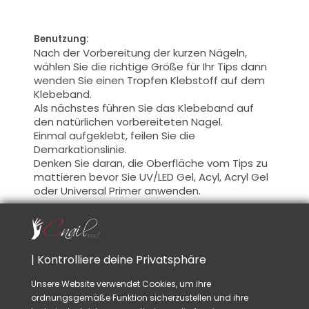
Benutzung:
Nach der Vorbereitung der
kurzen Nägeln
,
wählen Sie
die richtige Größe für Ihr
Tips
dann
wenden Sie einen
Tropfen Klebstoff
auf dem
Klebeband
.
Als nächstes führen
Sie das Klebeband auf
den
natürlichen
vorbereitet
en Nagel
.
Einmal
aufgeklebt
, feilen Sie
die
Demarkationslinie
.
Denken Sie daran
, die Oberfläche
vom Tips zu
mattieren
be
vor Sie
UV/LED Gel
,
Acyl
, Acryl Gel
oder Universal
Primer
anwenden.
Rat:
Für eine erfolgreiche
anwendung
von
Tips,
nicht
zu viel
Klebstoff
anwenden
,
vermeiden
| Kontrolliere deine Privatsphäre
Sie die
Blasenbildung
auf dem
Klebeband, es
könnte Ihre Nagelmodellage
schwächen
.
Unsere Website verwendet Cookies, um ihre
ordnungsgemäße Funktion sicherzustellen und ihre