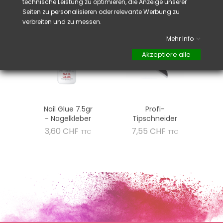
technische Leistung zu optimieren, die Anzeige unserer
VIELLEICHT GEFÄLLT IHNEN AUCH
Seiten zu personalisieren oder relevante Werbung zu
verbreiten und zu messen.
Mehr Info
Akzeptiere alle
Nail Glue 7.5gr
Profi-
- Nagelkleber
Tipschneider
Preis
Preis
3,60 CHF
7,55 CHF
TTC
TTC