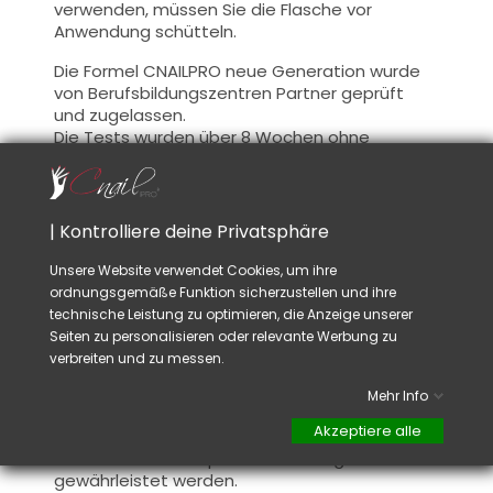
verwenden, müssen Sie die Flasche vor
Anwendung schütteln.
Die Formel CNAILPRO neue Generation wurde
von Berufsbildungszentren Partner geprüft
und zugelassen.
Die Tests wurden über 8 Wochen ohne
Veränderung der Intensität der Hybrid Farbe
durchgeführt.
Information :
| Kontrolliere deine Privatsphäre
Dieses Produkt wurde von professionellen
Unsere Website verwendet Cookies, um ihre
Partnerschulungszentren getestet und
ordnungsgemäße Funktion sicherzustellen und ihre
zugelassen.
technische Leistung zu optimieren, die Anzeige unserer
Mit diesem Produkt können Sie Ihre
Seiten zu personalisieren oder relevante Werbung zu
anspruchsvollsten Kunden zufriedenstellen !
verbreiten und zu messen.
Darüber hinaus legt CNAILPRO besonderen
Wert auf die Formel dieser Produkte, wir
Mehr Info
befolgen die geltenden Vorschriften und
Akzeptiere alle
garantieren die Gültigkeit unserer Produkte.
Dadurch soll eine optimale Nutzungssicherheit
gewährleistet werden.