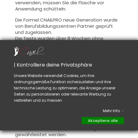
verwenden, müssen Sie die Flasche vor
Anwendung schütteln.
Die Formel CNAILPRO neue Generation wurde
von Berufsbildungszentren Partner geprüft
und zugelassen.
Die Tests wurden über 8 Wochen ohne
Veränderung der Intensität der Hybrid Farbe
durchgeführt.
Information :
| Kontrolliere deine Privatsphäre
Dieses Produkt wurde von professionellen
Unsere Website verwendet Cookies, um ihre
Partnerschulungszentren getestet und
ordnungsgemäße Funktion sicherzustellen und ihre
zugelassen.
technische Leistung zu optimieren, die Anzeige unserer
Mit diesem Produkt können Sie Ihre
Seiten zu personalisieren oder relevante Werbung zu
anspruchsvollsten Kunden zufriedenstellen !
verbreiten und zu messen.
Darüber hinaus legt CNAILPRO besonderen
Wert auf die Formel dieser Produkte, wir
Mehr Info
befolgen die geltenden Vorschriften und
Akzeptiere alle
garantieren die Gültigkeit unserer Produkte.
Dadurch soll eine optimale Nutzungssicherheit
gewährleistet werden.