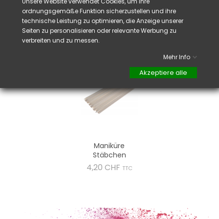
Unsere Website verwendet Cookies, um ihre
Strass genau und mit mehr Leichtigkeit
ordnungsgemäße Funktion sicherzustellen und ihre
anzuwenden
technische Leistung zu optimieren, die Anzeige unserer
Seiten zu personalisieren oder relevante Werbung zu
verbreiten und zu messen.
VIELLEICHT GEFÄLLT IHNEN AUCH
Mehr Info
Akzeptiere alle
Maniküre
Stäbchen
Preis
4,20 CHF
TTC