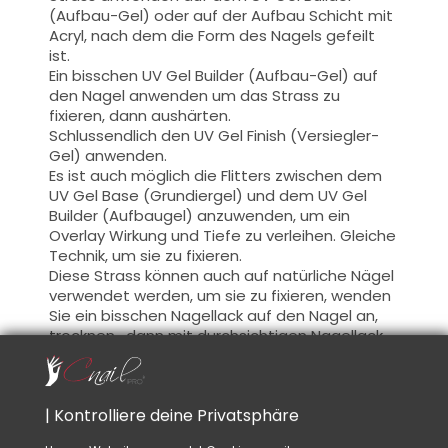
(Aufbau-Gel) oder auf der Aufbau Schicht mit
Acryl, nach dem die Form des Nagels gefeilt
ist.
Ein bisschen UV Gel Builder (Aufbau-Gel) auf
den Nagel anwenden um das Strass zu
fixieren, dann aushärten.
Schlussendlich den UV Gel Finish (Versiegler-
Gel) anwenden.
Es ist auch möglich die Flitters zwischen dem
UV Gel Base (Grundiergel) und dem UV Gel
Builder (Aufbaugel) anzuwenden,
um ein
Overlay
Wirkung
und
Tiefe zu verleihen.
Gleiche
Technik, um
sie zu fixieren.
Diese Strass
können auch auf
natürliche Nägel
verwendet werden,
um sie zu fixieren
,
wenden
Sie ein bisschen Nagellack auf
den Nagel an
,
trocknen ,
dann mit durchsichtigen Nagellack
(Top Coat) bedecken
.
Rat:
| Kontrolliere deine Privatsphäre
Benutzen Sie ein Holzstäbchen oder Nail-Art
Klemme dieses Werkzeuge sind ideal, um den