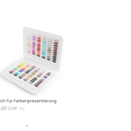
ch Für Farbenpresentierung
Preis
8,90 CHF
TTC