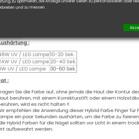
iese Farbe mit dem Pinsel, auf
großzügiger
Weise, auf die Ba
stung zu optimieren, die Anzeige unserer Seiten zu personalisieren oder re
ie Schwitzschicht zu entfetten) oder nach der Nagelmodell
rbreiten und zu messen.
ieses Produkt wird in zwei Schichten aufgetragen, schließen 
nd tragen Sie die zweite Schicht auf, um ein optimales Erge
iese Produkte werden
sowohl
in Vollfarbe
wie auch
in French
Akze
ie können die
Schwitzschicht
entfetten, falls Sie Nail Art au
Aushärtung :
48W UV / LED Lampe
10-20 Sek.
24W UV / LED Lampe
20-40 Sek.
6W UV / LED Lampe
30-60 Sek.
at :
ragen Sie die Farbe auf, ohne jemals die Haut der Kontur de
aut berühren, mit einem Korrekturstift oder einem Holzstäbch
erühren, wird es nicht halten !!
ir empfehlen die Anwendung dieser Hybrid Farbe Finger für
ampe ein paar Sekunden aushärten, um die Farbe zu fixieren
lle Hybrid Farben für die Nägel sollten vor Licht in einem t
rt aufbewahrt werden.