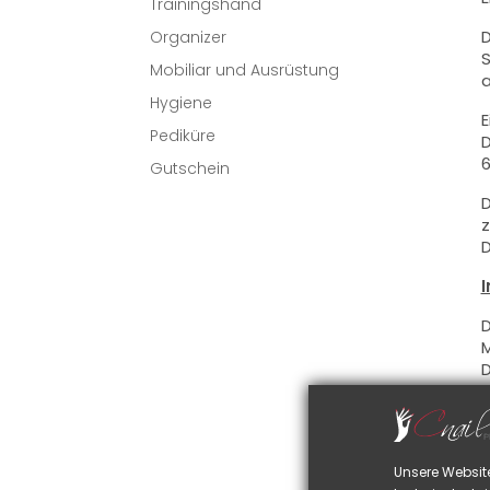
Trainingshand
D
Organizer
S
Mobiliar und Ausrüstung
a
Hygiene
E
Pediküre
D
6
Gutschein
D
z
D
I
D
M
D
g
D
Unsere Websit