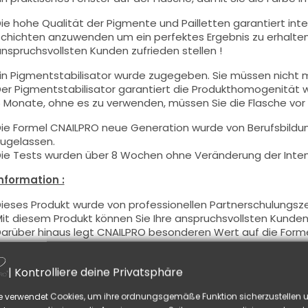
ie hohe Qualität der Pigmente und Pailletten garantiert inte
chichten anzuwenden um ein perfektes Ergebnis zu erhalten
nspruchsvollsten Kunden zufrieden stellen !
in Pigmentstabilisator wurde zugegeben. Sie müssen nicht m
er Pigmentstabilisator garantiert die Produkthomogenität
 Monate, ohne es zu verwenden, müssen Sie die Flasche vo
ie Formel CNAILPRO neue Generation wurde von Berufsbildu
ugelassen.
ie Tests wurden über 8 Wochen ohne Veränderung der Intens
nformation :
ieses Produkt wurde von professionellen Partnerschulungsz
it diesem Produkt können Sie Ihre anspruchsvollsten Kunden 
arüber hinaus legt CNAILPRO besonderen Wert auf die Formel
eltenden Vorschriften und garantieren die Gültigkeit unsere
adurch soll eine optimale Nutzungssicherheit gewährleistet
| Kontrolliere deine Privatsphäre
Benutzung :
e verwendet Cookies, um ihre ordnungsgemäße Funktion sicherzustellen u