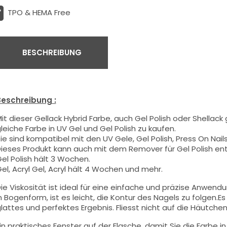
TPO & HEMA Free
BESCHREIBUNG
eschreibung :
it dieser Gellack Hybrid Farbe
, auch Gel Polish oder Shellack
leiche Farbe in UV Gel und Gel Polish zu kaufen.
ie sind kompatibel mit den UV Gele, Gel Polish, Press On Nails,
ieses Produkt kann auch mit dem Remover für Gel Polish en
el Polish hält 3 Wochen.
el, Acryl Gel, Acryl hält 4 Wochen und mehr.
ie Viskosität ist ideal für eine einfache und präzise Anwend
n Bogenform, ist es leicht, die Kontur des Nagels zu folgen.Es
lattes und perfektes Ergebnis. Fliesst nicht auf die Häutchen 
in praktisches Fenster auf der Flasche, damit Sie die Farbe i