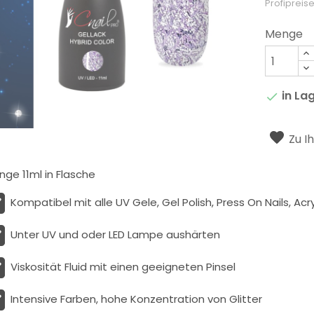
Profipreise
Menge
in La

Zu I
ge 11ml in Flasche
Kompatibel mit alle UV Gele, Gel Polish, Press On Nails, Acry
Unter UV und oder LED Lampe aushärten
Viskosität
Fluid
mit einen geeigneten Pinsel
Intensive Farben, hohe Konzentration von Glitter