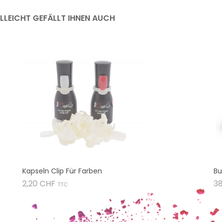
ELLEICHT GEFÄLLT IHNEN AUCH
Kapseln Clip Für Farben
Bu
Preis
2,20 CHF
3
TTC