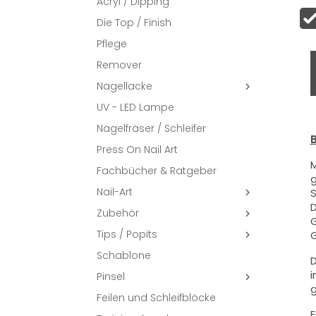
Acryl / Dipping
Die Top / Finish
Pflege
Remover
Nagellacke

UV - LED Lampe
Nagelfräser / Schleifer
B
Press On Nail Art
M
Fachbücher & Ratgeber
g
Nail-Art
S

D
Zubehör

G
Tips / Popits
G

Schablone
D
i
Pinsel

g
Feilen und Schleifblöcke
E