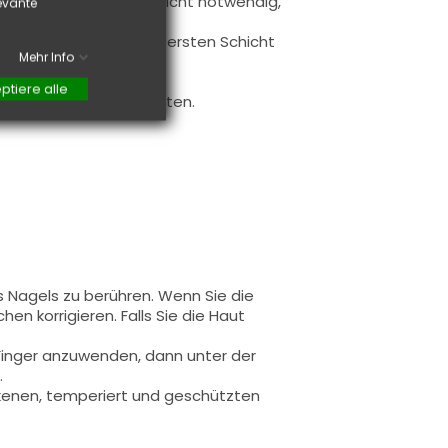
sis auftragen (es ist nicht notwendig,
levante
age auftragen.
Sie die freie Kante zur ersten Schicht
Mehr Info
bnis zu gewährleisten.
verwendet.
ptiere alle
f Farbe realisieren möchten.
s Nagels zu berühren. Wenn Sie die
en korrigieren. Falls Sie die Haut
 Finger anzuwenden, dann unter der
.
rockenen, temperiert und geschützten