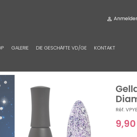
Anmelde

OP
GALERIE
DIE GESCHÄFTE VD/GE
KONTAKT
Gell
Dia
Réf. VPY
9,90