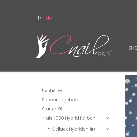
fr
de
SH
Neuheiten
Sonderangebote
Starter Kit
+ als 1'000 Hybrid Farben

Gellack Hybriden 11ml
