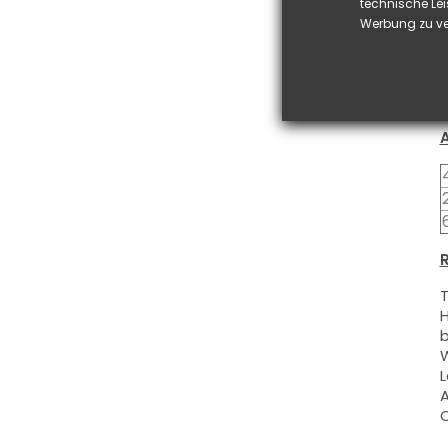
D
technische Lei
d
Werbung zu ve
D
u
D
S
R
T
H
b
W
L
A
O