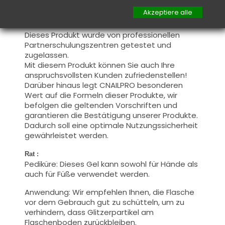
Lampe UV / LED 24W
30 sec.
Lampe UV / LED 6W
40 sec.
Akzeptiere alle
Information :
Dieses Produkt wurde von professionellen
Partnerschulungszentren getestet und
zugelassen.
Mit diesem Produkt können Sie auch Ihre
anspruchsvollsten Kunden zufriedenstellen!
Darüber hinaus legt CNAILPRO besonderen
Wert auf die Formeln dieser Produkte, wir
befolgen die geltenden Vorschriften und
garantieren die Bestätigung unserer Produkte.
Dadurch soll eine optimale Nutzungssicherheit
gewährleistet werden.
Rat :
Pediküre: Dieses Gel kann sowohl für Hände als
auch für Füße verwendet werden.
Anwendung: Wir empfehlen Ihnen, die Flasche
vor dem Gebrauch gut zu schütteln, um zu
verhindern, dass Glitzerpartikel am
Flaschenboden zurückbleiben.