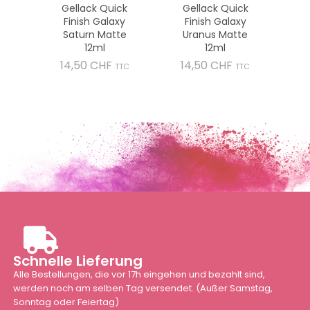
Gellack Quick
Gellack Quick
Finish Galaxy
Finish Galaxy
Saturn Matte
Uranus Matte
12ml
12ml
Preis
Preis
14,50 CHF
14,50 CHF
TTC
TTC
Schnelle Lieferung
Alle Bestellungen, die vor 17h eingehen und bezahlt sind,
werden noch am selben Tag versendet. (Außer Samstag,
Sonntag oder Feiertag)