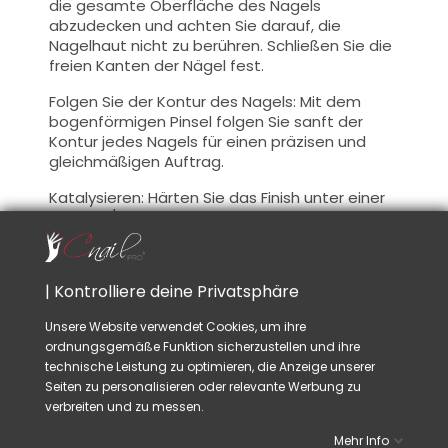
die gesamte Oberfläche des Nagels
abzudecken und achten Sie darauf, die
Nagelhaut nicht zu berühren. Schließen Sie die
freien Kanten der Nägel fest.
Folgen Sie der Kontur des Nagels: Mit dem
bogenförmigen Pinsel folgen Sie sanft der
Kontur jedes Nagels für einen präzisen und
gleichmäßigen Auftrag.
Katalysieren: Härten Sie das Finish unter einer
UV- und/oder LED-Lampe aus, um eine
vollständige Aushärtung zu gewährleisten.
Kohäsionsschicht: Dieser Quick Finish Galaxy
| Kontrolliere deine Privatsphäre
Matte-Gellack hinterlässt keine
Kohäsionsschicht. Lassen Sie das Material
Unsere Website verwendet Cookies, um ihre
einige Augenblicke abkühlen, bevor Sie Ihr
ordnungsgemäße Funktion sicherzustellen und ihre
Nagelhautöl auftragen.
technische Leistung zu optimieren, die Anzeige unserer
Seiten zu personalisieren oder relevante Werbung zu
Aushärtung :
verbreiten und zu messen.
Lampe UV / LED 48W
20 sec.
Mehr Info