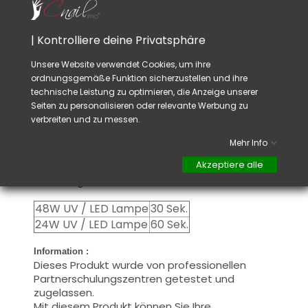
Kohäsionsschicht: Wenn Ihr Apex nach dem
aufbauen unvollkommenheiten aufweist,
entfetten Sie die Kohäsionsschicht vor dem
| Kontrolliere deine Privatsphäre
Feilen, um die gewünschte Form
wiederherzustellen, und fahren Sie mit dem
Unsere Website verwendet Cookies, um ihre
von Ihnen gewählten Installationsprotokoll fort.
ordnungsgemäße Funktion sicherzustellen und ihre
Die Kohäsionsschicht, eine klebrige Schicht
technische Leistung zu optimieren, die Anzeige unserer
nach dem Durchlaufen einer UV-Lampe, sollte
Seiten zu personalisieren oder relevante Werbung zu
bei perfekter Ummantelung nicht entfernt
verbreiten und zu messen.
werden. Es ermöglicht die Kohäsion mit der
nächsten Schicht des von Ihnen gewählten
Mehr Info
Installationsprotokolls.
Akzeptiere alle
Aushärtung :
48W UV / LED Lampe
30 Sek.
24W UV / LED Lampe
60 Sek.
Information :
Dieses Produkt wurde von professionellen
Partnerschulungszentren getestet und
zugelassen.
Mit diesem Produkt können Sie Ihre