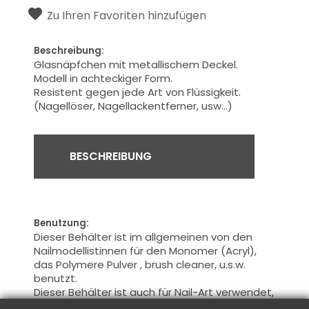
Zu Ihren Favoriten hinzufügen
Beschreibung:
Glasnäpfchen mit metallischem Deckel.
Modell in achteckiger Form.
Resistent gegen
jede Art von
Flüssigkeit.
(Nagellöser, Nagellackentferner, usw...)
BESCHREIBUNG
Benutzung:
Dieser Behälter ist im allgemeinen von den
Nailmodellistinnen für den Monomer (Acryl),
das Polymere Pulver , brush cleaner, u.s.w.
benutzt.
Dieser Behälter ist
auch
für
Nail-Art
verwendet
,
mit Wasser
für
Acrylfarbe,
Gel
Cleaner
für die