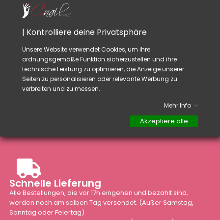
reinigung von
Pinseln
usw...
Rat:
| Kontrolliere deine Privatsphäre
Sie können auch ihre kleinen Produkte von Nail-
Art einordnen. (Diamant, percing u.s.w.)
Unsere Website verwendet Cookies, um ihre
ordnungsgemäße Funktion sicherzustellen und ihre
technische Leistung zu optimieren, die Anzeige unserer
Seiten zu personalisieren oder relevante Werbung zu
verbreiten und zu messen.
Mehr Info
Akzeptiere alle
Schnelle Lieferung
Alle Bestellungen, die vor 17h eingehen und bezahlt sind,
werden noch am selben Tag versendet. (Außer Samstag,
Sonntag oder Feiertag)