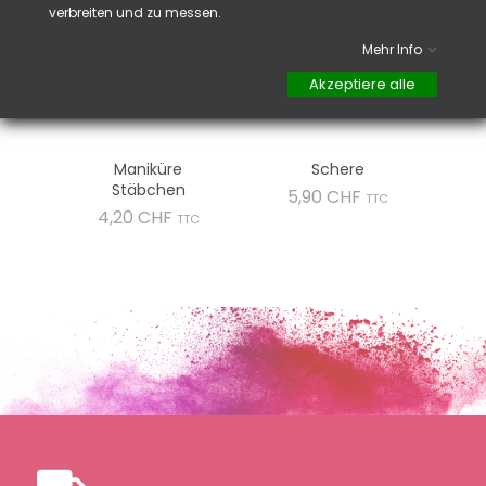
verbreiten und zu messen.
Mehr Info
Akzeptiere alle
Maniküre
Schere
Stäbchen
Preis
5,90 CHF
TTC
Preis
4,20 CHF
TTC