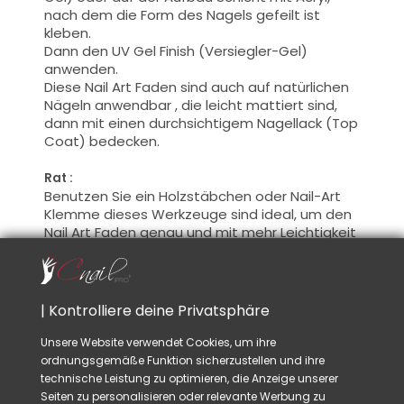
nach dem die Form des Nagels gefeilt ist
kleben.
Dann den UV Gel Finish (Versiegler-Gel)
anwenden.
Diese Nail Art Faden sind auch auf natürlichen
Nägeln anwendbar , die leicht mattiert sind,
dann mit einen durchsichtigem Nagellack (Top
Coat) bedecken.
Rat :
Benutzen Sie ein Holzstäbchen oder Nail-Art
Klemme dieses Werkzeuge sind ideal, um den
Nail Art Faden genau und mit mehr Leichtigkeit
anzuwenden.
Maße
:
1 Rolle 3 mm, 1 Rolle 2 mm, und 2 Rollen 1mm.
| Kontrolliere deine Privatsphäre
Unsere Website verwendet Cookies, um ihre
ordnungsgemäße Funktion sicherzustellen und ihre
VIELLEICHT GEFÄLLT IHNEN AUCH
technische Leistung zu optimieren, die Anzeige unserer
Seiten zu personalisieren oder relevante Werbung zu