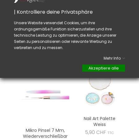
Rat:
Regelmäßige Reinigung: Reinigen Sie die
| Kontrolliere deine Privatsphäre
Palette nach jedem Gebrauch gründlich, um
die Bildung von Produktrückständen zu
Unsere Website verwendet Cookies, um ihre
verhindern. Eine schnelle Reinigung mit einem
ordnungsgemäße Funktion sicherzustellen und ihre
in Gelreiniger getränkten Wattepad reicht aus.
technische Leistung zu optimieren, die Anzeige unserer
Seiten zu personalisieren oder relevante Werbung zu
verbreiten und zu messen.
VIELLEICHT GEFÄLLT IHNEN AUCH
Mehr Info
Akzeptiere alle
Nail Art Palette
Weiss
Mikro Pinsel 7 Mm,
Preis
5,90 CHF
TTC
Wiederverschließbar