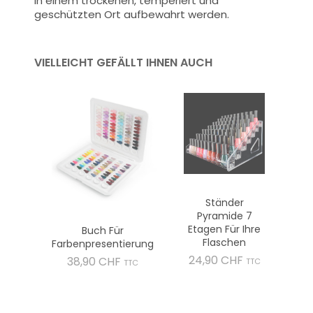
in einem trockenen, temperiert und
geschützten Ort aufbewahrt werden.
VIELLEICHT GEFÄLLT IHNEN AUCH
Ständer
Pyramide 7
Etagen Für Ihre
Buch Für
Flaschen
Farbenpresentierung
Preis
24,90 CHF
Preis
38,90 CHF
TTC
TTC