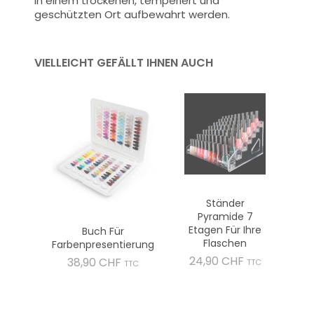
in einem trockenen, temperiert und
geschützten Ort aufbewahrt werden.
VIELLEICHT GEFÄLLT IHNEN AUCH
Ständer
Pyramide 7
Etagen Für Ihre
Buch Für
Flaschen
Farbenpresentierung
Preis
24,90 CHF
Preis
38,90 CHF
TTC
TTC