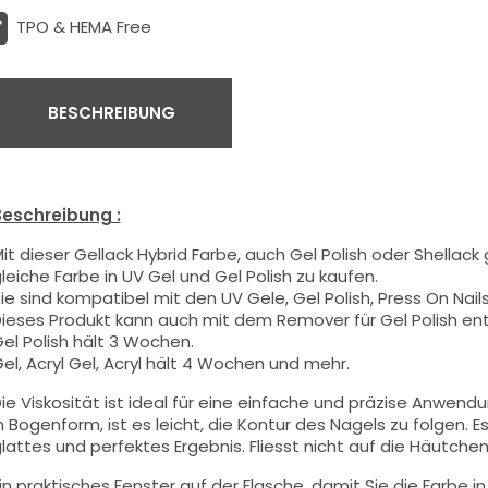
TPO & HEMA Free
BESCHREIBUNG
eschreibung :
it dieser Gellack Hybrid Farbe
, auch Gel Polish oder Shellack
leiche Farbe in UV Gel und Gel Polish zu kaufen.
ie sind kompatibel mit den UV Gele, Gel Polish, Press On Nails,
ieses Produkt kann auch mit dem Remover für Gel Polish en
el Polish hält 3 Wochen.
el, Acryl Gel, Acryl hält 4 Wochen und mehr.
ie Viskosität ist ideal für eine einfache und präzise Anwend
n Bogenform, ist es leicht, die Kontur des Nagels zu folgen. Es
lattes und perfektes Ergebnis. Fliesst nicht auf die Häutchen 
in praktisches Fenster auf der Flasche, damit Sie die Farbe i