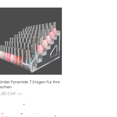
änder Pyramide 7 Etagen Für Ihre
aschen
Preis
4,90 CHF
TTC