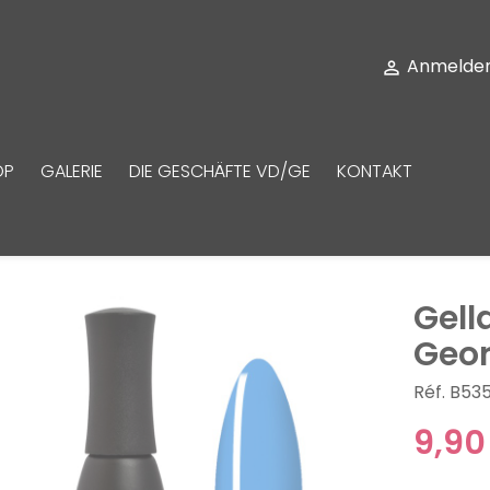
Anmelde

OP
GALERIE
DIE GESCHÄFTE VD/GE
KONTAKT
Gell
Geo
Réf. B53
9,90