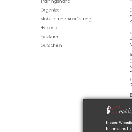
Trainingshand
D
Organizer
a
Mobiliar und Ausrüstung
K
Hygiene
E
Pediküre
D
M
Gutschein
I
D
M
D
g
D
D
S
D
Unsere Websit
u
technische Lei
D