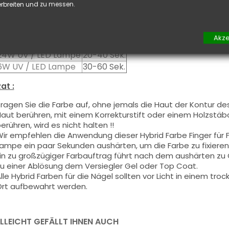
rbreiten und zu messen.
ie können die
Schwitzschicht
entfetten, falls Sie Nail Art au
Aushärtung :
Akze
48W UV / LED Lampe
10-20 Sek.
24W UV / LED Lampe
20-40 Sek.
6W UV / LED Lampe
30-60 Sek.
at :
ragen Sie die Farbe auf, ohne jemals die Haut der Kontur de
aut berühren, mit einem Korrekturstift oder einem Holzstäbch
erühren, wird es nicht halten !!
ir empfehlen die Anwendung dieser Hybrid Farbe Finger für
ampe ein paar Sekunden aushärten, um die Farbe zu fixieren
in zu großzügiger Farbauftrag führt nach dem aushärten z
u einer Ablösung dem Versiegler Gel oder Top Coat.
lle Hybrid Farben für die Nägel sollten vor Licht in einem t
rt aufbewahrt werden.
ELLEICHT GEFÄLLT IHNEN AUCH