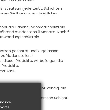
s ist ratsam jederzeit 2 Schichten
nnen Sie Ihre anspruchsvollsten
ehr die Flasche jedesmal schütteln.
 während mindestens 6 Monate. Nach 6
 Anwendung schütteln.
entren getestet und zugelassen.
zufriedenstellen !
 dieser Produkte, wir befolgen die
r Produkte.
 werden.
uftragen (es ist nicht notwendig, die
 auftragen.
Sie die freie Kante zur ersten Schicht
nd ihre
bnis zu gewährleisten.
levante
verwendet.