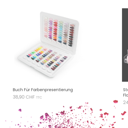
Buch Für Farbenpresentierung
St
Fl
Preis
38,90 CHF
TTC
2