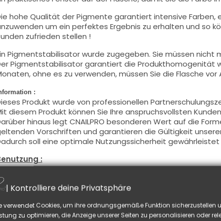
ie hohe Qualität der Pigmente garantiert intensive Farben, e
nzuwenden um ein perfektes Ergebnis zu erhalten und so kö
unden zufrieden stellen !
in Pigmentstabilisator wurde zugegeben. Sie müssen nicht m
er Pigmentstabilisator garantiert die Produkthomogenität
onaten, ohne es zu verwenden, müssen Sie die Flasche vor
nformation :
ieses Produkt wurde von professionellen Partnerschulungsz
it diesem Produkt können Sie Ihre anspruchsvollsten Kunden 
arüber hinaus legt CNAILPRO besonderen Wert auf die Formel
eltenden Vorschriften und garantieren die Gültigkeit unsere
adurch soll eine optimale Nutzungssicherheit gewährleistet
Benutzung :
iese Farbe mit dem Pinsel, auf dünner Weise, auf die Basis a
chwitzschicht zu entfetten) oder nach der Nagelmodellage
| Kontrolliere deine Privatsphäre
ieses Produkt wird in zwei Schichten aufgetragen, schließen 
e verwendet Cookies, um ihre ordnungsgemäße Funktion sicherzustellen u
nd tragen Sie die zweite Schicht auf, um ein optimales Erge
stung zu optimieren, die Anzeige unserer Seiten zu personalisieren oder re
iese Produkte werden
sowohl
in Vollfarbe
wie auch
in French