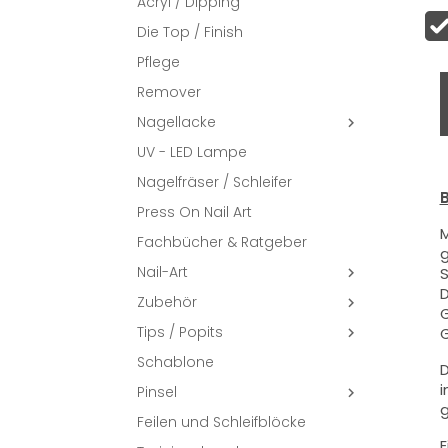
Acryl / Dipping
Die Top / Finish
Pflege
Remover
Nagellacke

UV - LED Lampe
Nagelfräser / Schleifer
B
Press On Nail Art
M
Fachbücher & Ratgeber
g
Nail-Art
S

D
Zubehör

G
Tips / Popits
G

Schablone
D
i
Pinsel

g
Feilen und Schleifblöcke
E