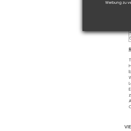
Werbung zu ve
S
R
T
H
b
W
L
E
z
A
O
VI