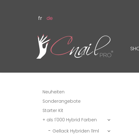
fr
de
SH
Neuheiten
Sonderangebote
Starter Kit
+ als 1'000 Hybrid Farben

Gellack Hybriden 11ml
