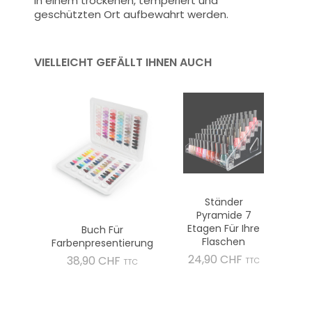
in einem trockenen, temperiert und
geschützten Ort aufbewahrt werden.
VIELLEICHT GEFÄLLT IHNEN AUCH
Ständer
Pyramide 7
Etagen Für Ihre
Buch Für
Flaschen
Farbenpresentierung
Preis
24,90 CHF
Preis
38,90 CHF
TTC
TTC