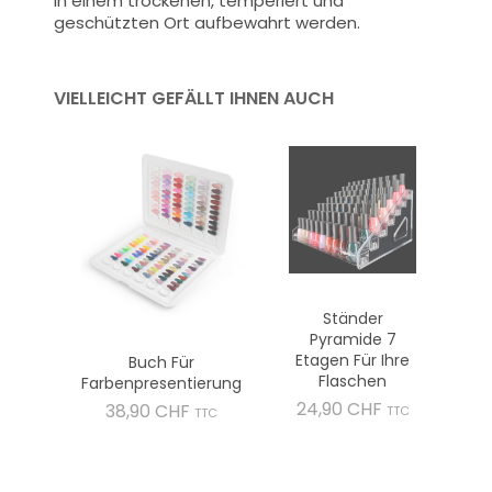
in einem trockenen, temperiert und
geschützten Ort aufbewahrt werden.
VIELLEICHT GEFÄLLT IHNEN AUCH
Ständer
Pyramide 7
Etagen Für Ihre
Buch Für
Flaschen
Farbenpresentierung
Preis
24,90 CHF
Preis
38,90 CHF
TTC
TTC