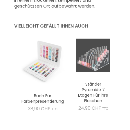
in einem trockenen, temperiert und
geschützten Ort aufbewahrt werden.
VIELLEICHT GEFÄLLT IHNEN AUCH
Ständer
Pyramide 7
Etagen Für Ihre
Buch Für
Flaschen
Farbenpresentierung
Preis
24,90 CHF
Preis
38,90 CHF
TTC
TTC