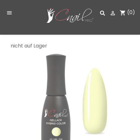
(0)
shopping_cart


nicht auf Lager