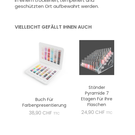
in einem trockenen, temperiert und
geschützten Ort aufbewahrt werden.
VIELLEICHT GEFÄLLT IHNEN AUCH
Ständer
Pyramide 7
Etagen Für Ihre
Buch Für
Flaschen
Farbenpresentierung
Preis
24,90 CHF
Preis
38,90 CHF
TTC
TTC