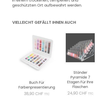
in einem trockenen, temperiert und
geschützten Ort aufbewahrt werden.
VIELLEICHT GEFÄLLT IHNEN AUCH
Ständer
Pyramide 7
Etagen Für Ihre
Buch Für
Flaschen
Farbenpresentierung
Preis
24,90 CHF
Preis
38,90 CHF
TTC
TTC