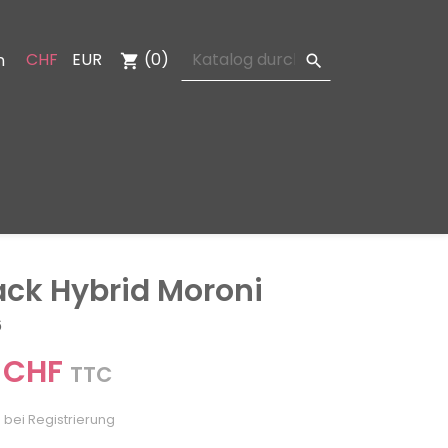
CHF
EUR
(0)
n
shopping_cart

ack Hybrid Moroni
6
 CHF
TTC
 bei Registrierung