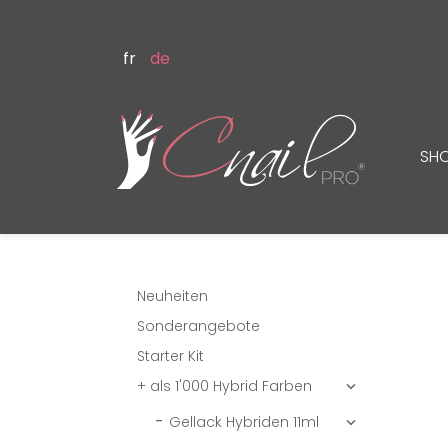
fr
de
SH
Neuheiten
Sonderangebote
Starter Kit
+ als 1'000 Hybrid Farben

Gellack Hybriden 11ml
