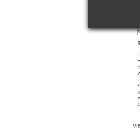
R
T
H
b
W
L
E
z
A
O
VI