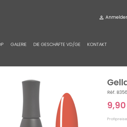
Anmelde

OP
GALERIE
DIE GESCHÄFTE VD/GE
KONTAKT
Gell
Réf. B35
9,90
Profipreise