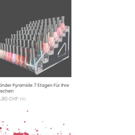
änder Pyramide 7 Etagen Für Ihre
aschen
Preis
4,90 CHF
TTC