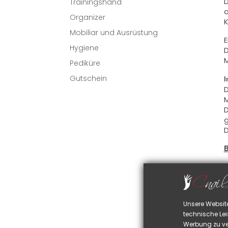
D
Trainingshand
a
Organizer
K
Mobiliar und Ausrüstung
E
Hygiene
D
M
Pediküre
Gutschein
I
D
M
D
g
D
D
S
D
u
Unsere Websit
D
technische Lei
S
Werbung zu ve