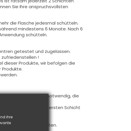
s ist ratsam jederzeit 2 Schichten
nnen Sie Ihre anspruchsvollsten
ehr die Flasche jedesmal schütteln.
 während mindestens 6 Monate. Nach 6
 Anwendung schütteln.
entren getestet und zugelassen.
zufriedenstellen !
 dieser Produkte, wir befolgen die
r Produkte.
 werden.
uftragen (es ist nicht notwendig, die
 auftragen.
Sie die freie Kante zur ersten Schicht
bnis zu gewährleisten.
nd ihre
verwendet.
levante
f Farbe realisieren möchten.