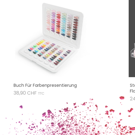
Buch Für Farbenpresentierung
St
Fl
Preis
38,90 CHF
TTC
2