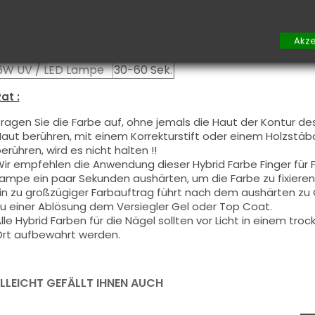
Aushärtung :
48W UV / LED Lampe
10-20 Sek.
Akze
24W UV / LED Lampe
20-40 Sek.
6W UV / LED Lampe
30-60 Sek.
at :
ragen Sie die Farbe auf, ohne jemals die Haut der Kontur de
aut berühren, mit einem Korrekturstift oder einem Holzstäbch
erühren, wird es nicht halten !!
ir empfehlen die Anwendung dieser Hybrid Farbe Finger für
ampe ein paar Sekunden aushärten, um die Farbe zu fixieren
in zu großzügiger Farbauftrag führt nach dem aushärten z
u einer Ablösung dem Versiegler Gel oder Top Coat.
lle Hybrid Farben für die Nägel sollten vor Licht in einem t
rt aufbewahrt werden.
ELLEICHT GEFÄLLT IHNEN AUCH