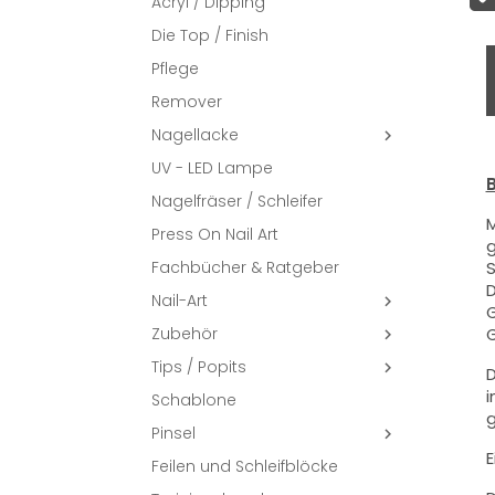
Acryl / Dipping
Die Top / Finish
Pflege
Remover
Nagellacke

UV - LED Lampe
B
Nagelfräser / Schleifer
M
Press On Nail Art
g
Fachbücher & Ratgeber
S
D
Nail-Art

G
Zubehör
G

Tips / Popits

D
i
Schablone
g
Pinsel

E
Feilen und Schleifblöcke