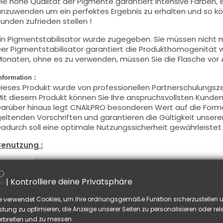
ie hohe Qualität der Pigmente garantiert intensive Farben, e
nzuwenden um ein perfektes Ergebnis zu erhalten und so kö
unden zufrieden stellen !
in Pigmentstabilisator wurde zugegeben. Sie müssen nicht m
er Pigmentstabilisator garantiert die Produkthomogenität
onaten, ohne es zu verwenden, müssen Sie die Flasche vor
nformation :
ieses Produkt wurde von professionellen Partnerschulungsz
it diesem Produkt können Sie Ihre anspruchsvollsten Kunden 
arüber hinaus legt CNAILPRO besonderen Wert auf die Formel
eltenden Vorschriften und garantieren die Gültigkeit unsere
adurch soll eine optimale Nutzungssicherheit gewährleistet
Benutzung :
iese Farbe mit dem Pinsel, auf dünner Weise, auf die Basis a
chwitzschicht zu entfetten) oder nach der Nagelmodellage
| Kontrolliere deine Privatsphäre
ieses Produkt wird in zwei Schichten aufgetragen, schließen 
nd tragen Sie die zweite Schicht auf, um ein optimales Erge
e verwendet Cookies, um ihre ordnungsgemäße Funktion sicherzustellen u
iese Produkte werden
sowohl
in Vollfarbe
wie auch
in French
stung zu optimieren, die Anzeige unserer Seiten zu personalisieren oder re
ie können die
Schwitzschicht
entfetten, falls Sie Nail Art au
rbreiten und zu messen.