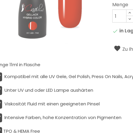
Menge
in La

Zu I
ge 11ml in Flasche
Kompatibel mit alle UV Gele, Gel Polish, Press On Nails, Acry
Unter UV und oder LED Lampe aushärten
Viskosität
Fluid
mit einen geeigneten Pinsel
Intensive Farben, hohe Konzentration von Pigmenten
TPO & HEMA Free