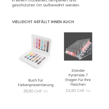
in einem trockenen, temperiert und
geschützten Ort aufbewahrt werden.
VIELLEICHT GEFÄLLT IHNEN AUCH
Ständer
Pyramide 7
Etagen Für Ihre
Buch Für
Flaschen
Farbenpresentierung
Preis
24,90 CHF
Preis
38,90 CHF
TTC
TTC