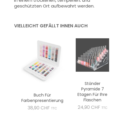
in einem trockenen, temperiert und
geschützten Ort aufbewahrt werden.
VIELLEICHT GEFÄLLT IHNEN AUCH
Ständer
Pyramide 7
Etagen Für Ihre
Buch Für
Flaschen
Farbenpresentierung
Preis
24,90 CHF
Preis
38,90 CHF
TTC
TTC