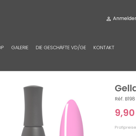
Anmelde

OP
GALERIE
DIE GESCHÄFTE VD/GE
KONTAKT
Gell
Réf. B198
9,90
Profipreise