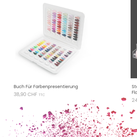
Buch Für Farbenpresentierung
St
Fl
Preis
38,90 CHF
TTC
2