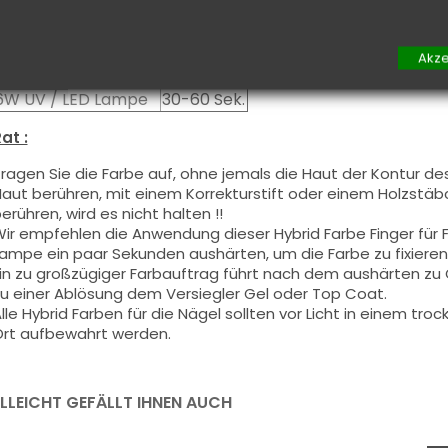
Aushärtung :
48W UV / LED Lampe
10-20 Sek.
Akze
24W UV / LED Lampe
20-40 Sek.
6W UV / LED Lampe
30-60 Sek.
at :
ragen Sie die Farbe auf, ohne jemals die Haut der Kontur de
aut berühren, mit einem Korrekturstift oder einem Holzstäbch
erühren, wird es nicht halten !!
ir empfehlen die Anwendung dieser Hybrid Farbe Finger für
ampe ein paar Sekunden aushärten, um die Farbe zu fixieren
in zu großzügiger Farbauftrag führt nach dem aushärten z
u einer Ablösung dem Versiegler Gel oder Top Coat.
lle Hybrid Farben für die Nägel sollten vor Licht in einem t
rt aufbewahrt werden.
ELLEICHT GEFÄLLT IHNEN AUCH