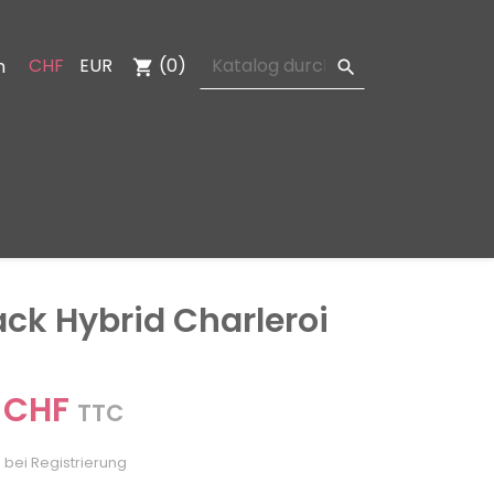
CHF
EUR
(0)
n
shopping_cart

ack Hybrid Charleroi
 CHF
TTC
 bei Registrierung