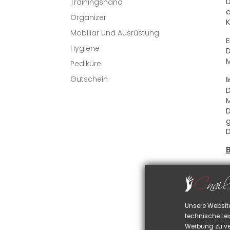
D
Trainingshand
a
Organizer
K
Mobiliar und Ausrüstung
E
Hygiene
D
M
Pediküre
Gutschein
I
D
M
D
g
D
D
S
D
u
Unsere Websit
D
technische Lei
S
Werbung zu ve