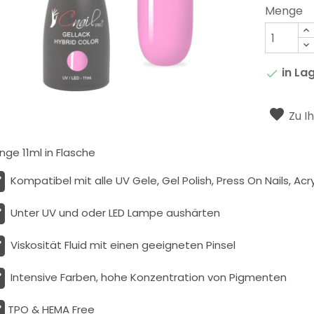
Menge
in La

Zu I
ge 11ml in Flasche
Kompatibel mit alle UV Gele, Gel Polish, Press On Nails, Acry
Unter UV und oder LED Lampe aushärten
Viskosität
Fluid
mit einen geeigneten Pinsel
Intensive Farben, hohe Konzentration von Pigmenten
TPO & HEMA Free