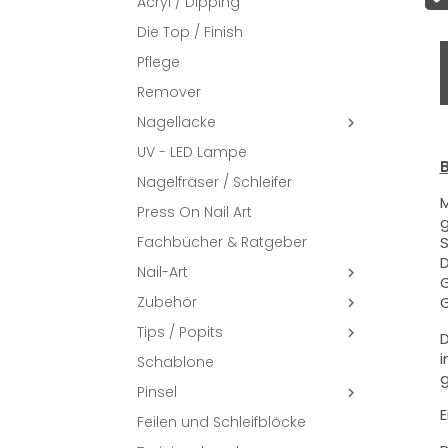
Acryl / Dipping
Die Top / Finish
Pflege
Remover
Nagellacke

UV - LED Lampe
B
Nagelfräser / Schleifer
M
Press On Nail Art
g
Fachbücher & Ratgeber
S
D
Nail-Art

G
Zubehör
G

Tips / Popits

D
i
Schablone
g
Pinsel

E
Feilen und Schleifblöcke