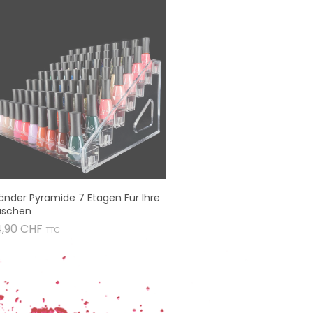
änder Pyramide 7 Etagen Für Ihre
aschen
Preis
4,90 CHF
TTC