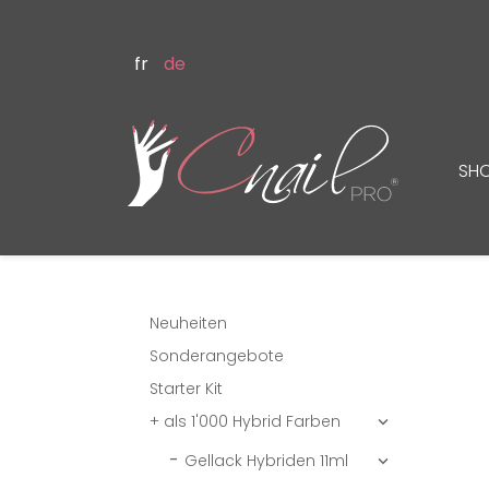
fr
de
SH
Neuheiten
Sonderangebote
Starter Kit
+ als 1'000 Hybrid Farben

Gellack Hybriden 11ml
