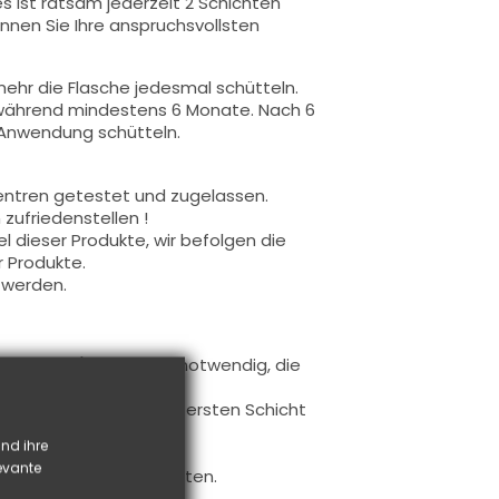
s ist ratsam jederzeit 2 Schichten
nnen Sie Ihre anspruchsvollsten
ehr die Flasche jedesmal schütteln.
 während mindestens 6 Monate. Nach 6
 Anwendung schütteln.
entren getestet und zugelassen.
zufriedenstellen !
 dieser Produkte, wir befolgen die
r Produkte.
 werden.
uftragen (es ist nicht notwendig, die
 auftragen.
Sie die freie Kante zur ersten Schicht
bnis zu gewährleisten.
nd ihre
verwendet.
levante
f Farbe realisieren möchten.