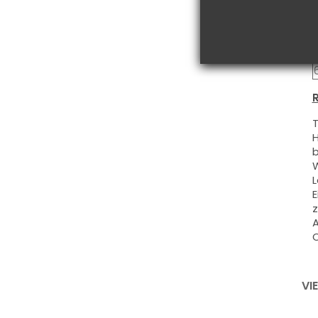
R
T
H
b
W
L
E
z
A
O
VI