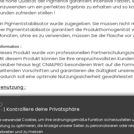
ie hohe Qualität der Pigmente garantiert intensive Farben, e
nzuwenden um ein perfektes Ergebnis zu erhalten und so kö
unden zufrieden stellen !
in Pigmentstabilisator wurde zugegeben. Sie müssen nicht m
er Pigmentstabilisator garantiert die Produkthomogenität
onaten, ohne es zu verwenden, müssen Sie die Flasche vor
nformation :
ieses Produkt wurde von professionellen Partnerschulungsz
it diesem Produkt können Sie Ihre anspruchsvollsten Kunden 
arüber hinaus legt CNAILPRO besonderen Wert auf die Formel
eltenden Vorschriften und garantieren die Gültigkeit unsere
adurch soll eine optimale Nutzungssicherheit gewährleistet
Benutzung :
iese Farbe mit dem Pinsel, auf dünner Weise, auf die Basis a
chwitzschicht zu entfetten) oder nach der Nagelmodellage
| Kontrolliere deine Privatsphäre
ieses Produkt wird in zwei Schichten aufgetragen, schließen 
nd tragen Sie die zweite Schicht auf, um ein optimales Erge
e verwendet Cookies, um ihre ordnungsgemäße Funktion sicherzustellen u
iese Produkte werden
sowohl
in Vollfarbe
wie auch
in French
stung zu optimieren, die Anzeige unserer Seiten zu personalisieren oder re
ie können die
Schwitzschicht
entfetten, falls Sie Nail Art au
rbreiten und zu messen.