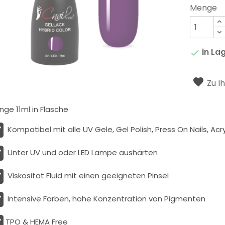
Menge
in La

Zu I
ge 11ml in Flasche
Kompatibel mit alle UV Gele, Gel Polish, Press On Nails, Acry
Unter UV und oder LED Lampe aushärten
Viskosität
Fluid
mit einen geeigneten Pinsel
Intensive Farben, hohe Konzentration von Pigmenten
TPO & HEMA Free