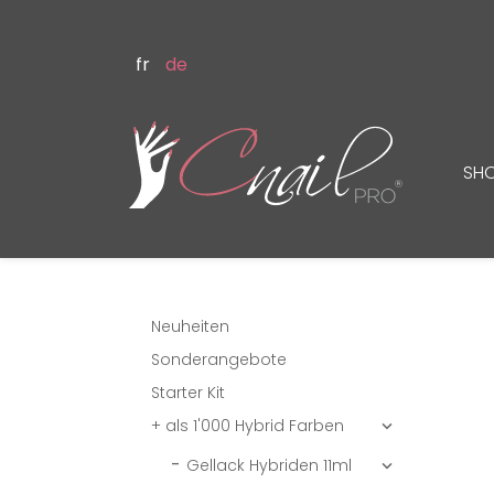
fr
de
SH
Neuheiten
Sonderangebote
Starter Kit
+ als 1'000 Hybrid Farben

Gellack Hybriden 11ml
