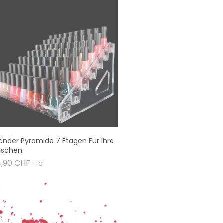
änder Pyramide 7 Etagen Für Ihre
aschen
Preis
4,90 CHF
TTC