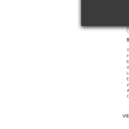
R
T
H
b
W
L
E
z
A
O
VI