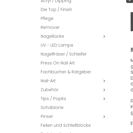
Acryl / Dipping
Die Top / Finish
Pflege
Remover
Nagellacke

UV - LED Lampe
B
Nagelfräser / Schleifer
M
Press On Nail Art
g
Fachbücher & Ratgeber
S
D
Nail-Art

G
Zubehör
G

Tips / Popits

D
i
Schablone
g
Pinsel

E
Feilen und Schleifblöcke