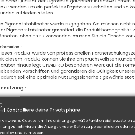
ie hohe Qualität der Pigmente garantiert intensive Farben, e
nzuwenden um ein perfektes Ergebnis zu erhalten und so kö
unden zufrieden stellen !
in Pigmentstabilisator wurde zugegeben. Sie müssen nicht m
er Pigmentstabilisator garantiert die Produkthomogenität
onaten, ohne es zu verwenden, müssen Sie die Flasche vor
nformation :
ieses Produkt wurde von professionellen Partnerschulungsz
it diesem Produkt können Sie Ihre anspruchsvollsten Kunden 
arüber hinaus legt CNAILPRO besonderen Wert auf die Formel
eltenden Vorschriften und garantieren die Gültigkeit unsere
adurch soll eine optimale Nutzungssicherheit gewährleistet
Benutzung :
iese Farbe mit dem Pinsel, auf dünner Weise, auf die Basis a
chwitzschicht zu entfetten) oder nach der Nagelmodellage
| Kontrolliere deine Privatsphäre
ieses Produkt wird in zwei Schichten aufgetragen, schließen 
nd tragen Sie die zweite Schicht auf, um ein optimales Erge
e verwendet Cookies, um ihre ordnungsgemäße Funktion sicherzustellen u
iese Produkte werden
sowohl
in Vollfarbe
wie auch
in French
stung zu optimieren, die Anzeige unserer Seiten zu personalisieren oder re
ie können die
Schwitzschicht
entfetten, falls Sie Nail Art au
rbreiten und zu messen.