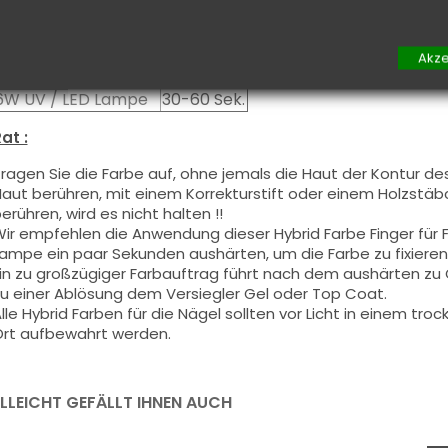
Aushärtung :
48W UV / LED Lampe
10-20 Sek.
Akze
24W UV / LED Lampe
20-40 Sek.
6W UV / LED Lampe
30-60 Sek.
at :
ragen Sie die Farbe auf, ohne jemals die Haut der Kontur de
aut berühren, mit einem Korrekturstift oder einem Holzstäbch
erühren, wird es nicht halten !!
ir empfehlen die Anwendung dieser Hybrid Farbe Finger für
ampe ein paar Sekunden aushärten, um die Farbe zu fixieren
in zu großzügiger Farbauftrag führt nach dem aushärten z
u einer Ablösung dem Versiegler Gel oder Top Coat.
lle Hybrid Farben für die Nägel sollten vor Licht in einem t
rt aufbewahrt werden.
ELLEICHT GEFÄLLT IHNEN AUCH