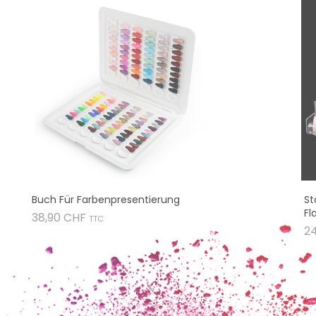
Buch Für Farbenpresentierung
St
Fl
Preis
38,90 CHF
TTC
2