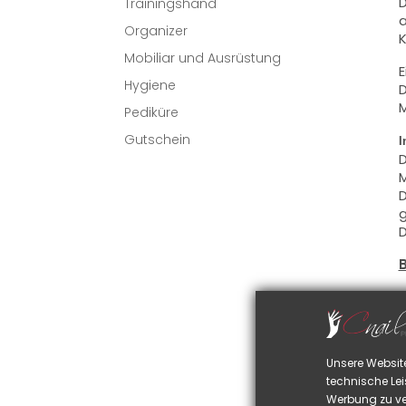
D
Trainingshand
a
Organizer
K
Mobiliar und Ausrüstung
E
Hygiene
D
M
Pediküre
Gutschein
I
D
M
D
g
D
D
S
D
u
Unsere Websit
D
technische Lei
S
Werbung zu ve