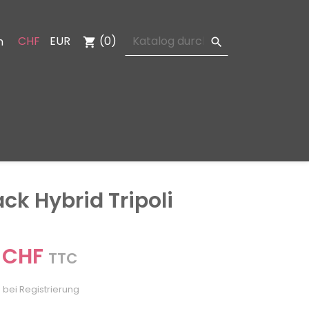
CHF
EUR
(0)
n
shopping_cart

ack Hybrid Tripoli
 CHF
TTC
 bei Registrierung