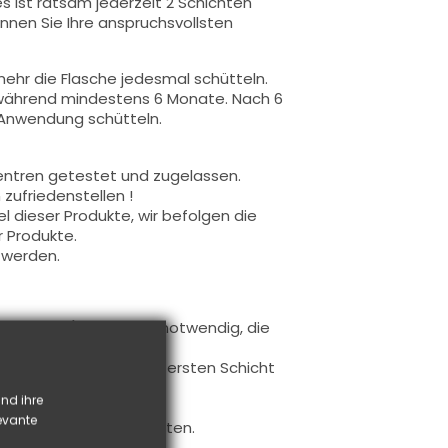
s ist ratsam jederzeit 2 Schichten
nnen Sie Ihre anspruchsvollsten
ehr die Flasche jedesmal schütteln.
 während mindestens 6 Monate. Nach 6
 Anwendung schütteln.
entren getestet und zugelassen.
zufriedenstellen !
 dieser Produkte, wir befolgen die
r Produkte.
 werden.
uftragen (es ist nicht notwendig, die
 auftragen.
Sie die freie Kante zur ersten Schicht
bnis zu gewährleisten.
nd ihre
verwendet.
levante
f Farbe realisieren möchten.