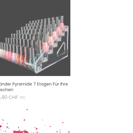
änder Pyramide 7 Etagen Für Ihre
aschen
Preis
4,90 CHF
TTC