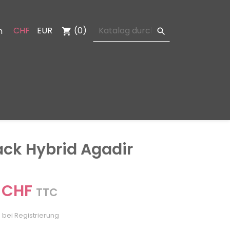
CHF
EUR
(0)
n
shopping_cart

ack Hybrid Agadir
 CHF
TTC
 bei Registrierung