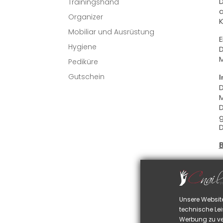
D
Trainingshand
a
Organizer
K
Mobiliar und Ausrüstung
E
Hygiene
D
M
Pediküre
Gutschein
I
D
M
D
g
D
D
S
D
u
Unsere Websit
D
technische Lei
S
Werbung zu ve