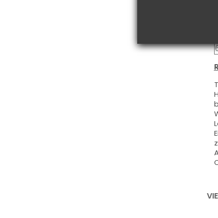
R
T
H
b
W
L
E
z
A
O
VI