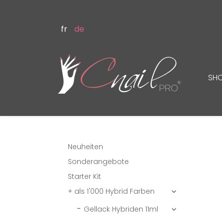
fr
de
SH
Neuheiten
Sonderangebote
Starter Kit
+ als 1'000 Hybrid Farben

Gellack Hybriden 11ml
