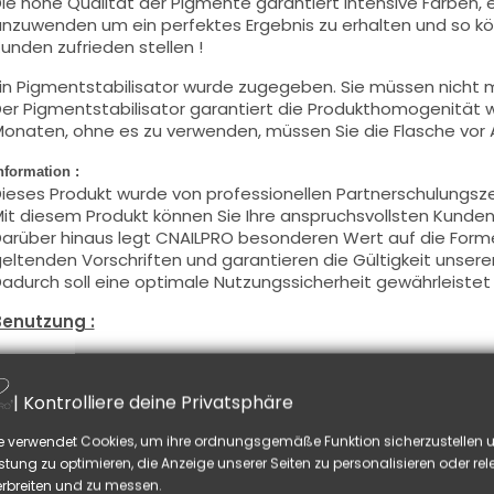
ie hohe Qualität der Pigmente garantiert intensive Farben, e
nzuwenden um ein perfektes Ergebnis zu erhalten und so kö
unden zufrieden stellen !
in Pigmentstabilisator wurde zugegeben. Sie müssen nicht m
er Pigmentstabilisator garantiert die Produkthomogenität
onaten, ohne es zu verwenden, müssen Sie die Flasche vor
nformation :
ieses Produkt wurde von professionellen Partnerschulungsz
it diesem Produkt können Sie Ihre anspruchsvollsten Kunden 
arüber hinaus legt CNAILPRO besonderen Wert auf die Formel
eltenden Vorschriften und garantieren die Gültigkeit unsere
adurch soll eine optimale Nutzungssicherheit gewährleistet
Benutzung :
iese Farbe mit dem Pinsel, auf dünner Weise, auf die Basis a
chwitzschicht zu entfetten) oder nach der Nagelmodellage
| Kontrolliere deine Privatsphäre
ieses Produkt wird in zwei Schichten aufgetragen, schließen 
nd tragen Sie die zweite Schicht auf, um ein optimales Erge
e verwendet Cookies, um ihre ordnungsgemäße Funktion sicherzustellen u
iese Produkte werden
sowohl
in Vollfarbe
wie auch
in French
stung zu optimieren, die Anzeige unserer Seiten zu personalisieren oder re
ie können die
Schwitzschicht
entfetten, falls Sie Nail Art au
rbreiten und zu messen.