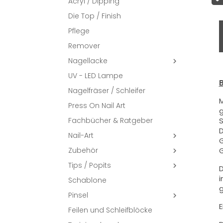
Acryl / Dipping
Die Top / Finish
Pflege
Remover
Nagellacke

UV - LED Lampe
B
Nagelfräser / Schleifer
M
Press On Nail Art
g
Fachbücher & Ratgeber
S
D
Nail-Art

G
Zubehör
G

Tips / Popits

D
i
Schablone
g
Pinsel

E
Feilen und Schleifblöcke