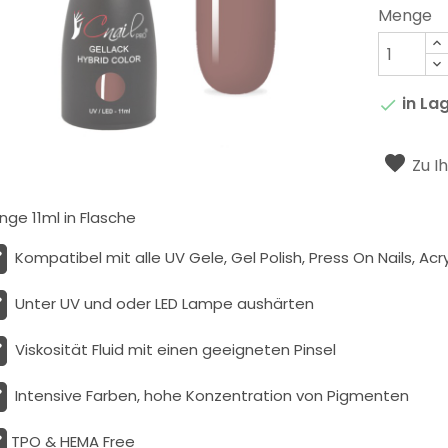
Menge
in La

Zu I
ge 11ml in Flasche
Kompatibel mit alle UV Gele, Gel Polish, Press On Nails, Acry
Unter UV und oder LED Lampe aushärten
Viskosität
Fluid
mit einen geeigneten Pinsel
Intensive Farben, hohe Konzentration von Pigmenten
TPO & HEMA Free