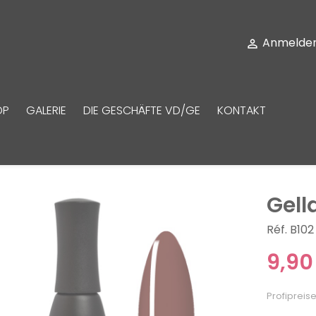
Anmelde

OP
GALERIE
DIE GESCHÄFTE VD/GE
KONTAKT
Gell
Réf. B102
9,90
Profipreise