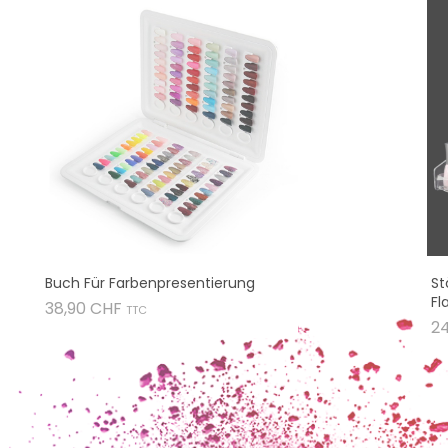
Buch Für Farbenpresentierung
St
Fl
Preis
38,90 CHF
TTC
2