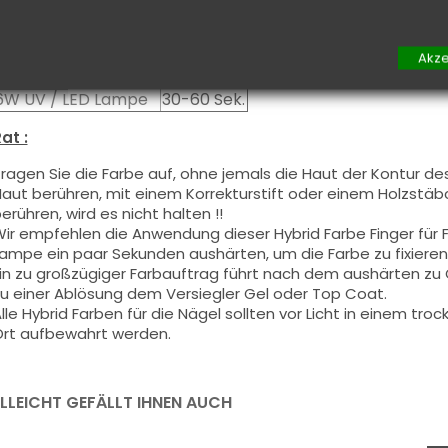
Aushärtung :
48W UV / LED Lampe
10-20 Sek.
Akze
24W UV / LED Lampe
20-40 Sek.
6W UV / LED Lampe
30-60 Sek.
at :
ragen Sie die Farbe auf, ohne jemals die Haut der Kontur de
aut berühren, mit einem Korrekturstift oder einem Holzstäbch
erühren, wird es nicht halten !!
ir empfehlen die Anwendung dieser Hybrid Farbe Finger für
ampe ein paar Sekunden aushärten, um die Farbe zu fixieren
in zu großzügiger Farbauftrag führt nach dem aushärten z
u einer Ablösung dem Versiegler Gel oder Top Coat.
lle Hybrid Farben für die Nägel sollten vor Licht in einem t
rt aufbewahrt werden.
ELLEICHT GEFÄLLT IHNEN AUCH