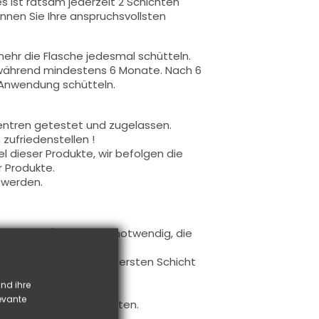
s ist ratsam jederzeit 2 Schichten
nnen Sie Ihre anspruchsvollsten
ehr die Flasche jedesmal schütteln.
 während mindestens 6 Monate. Nach 6
 Anwendung schütteln.
entren getestet und zugelassen.
zufriedenstellen !
 dieser Produkte, wir befolgen die
r Produkte.
 werden.
uftragen (es ist nicht notwendig, die
 auftragen.
Sie die freie Kante zur ersten Schicht
bnis zu gewährleisten.
nd ihre
verwendet.
levante
f Farbe realisieren möchten.