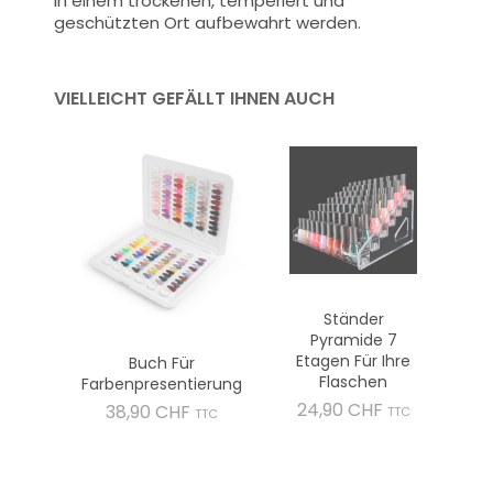
in einem trockenen, temperiert und
geschützten Ort aufbewahrt werden.
VIELLEICHT GEFÄLLT IHNEN AUCH
Ständer
Pyramide 7
Etagen Für Ihre
Buch Für
Flaschen
Farbenpresentierung
Preis
24,90 CHF
Preis
38,90 CHF
TTC
TTC