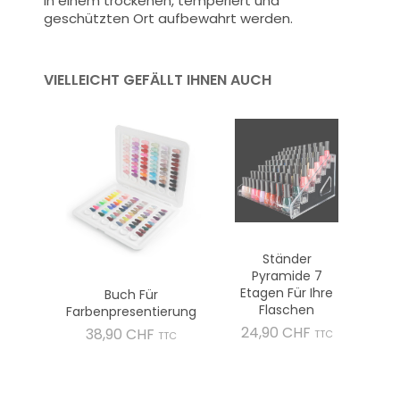
in einem trockenen, temperiert und
geschützten Ort aufbewahrt werden.
VIELLEICHT GEFÄLLT IHNEN AUCH
Ständer
Pyramide 7
Etagen Für Ihre
Buch Für
Flaschen
Farbenpresentierung
Preis
24,90 CHF
Preis
38,90 CHF
TTC
TTC