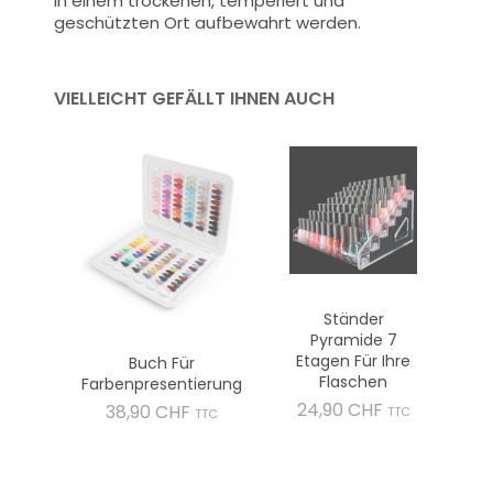
in einem trockenen, temperiert und
geschützten Ort aufbewahrt werden.
VIELLEICHT GEFÄLLT IHNEN AUCH
Ständer
Pyramide 7
Etagen Für Ihre
Buch Für
Flaschen
Farbenpresentierung
Preis
24,90 CHF
Preis
38,90 CHF
TTC
TTC