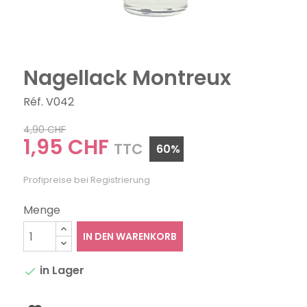
Nagellack Montreux
Réf. V042
4,90 CHF
1,95 CHF
TTC
60%
Profipreise bei Registrierung
Menge
IN DEN WARENKORB
in Lager
