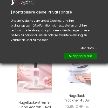
Ein
en Nagell
ack, der
mit der Zeit dicker
wurde,
kann
mit
Dünnungslmittel
CNAILPRO
verdünnt
werden.
| Kontrolliere deine Privatsphäre
Um Zeit
beim trocknen
zu speichern,
verwenden
Sie den Trockner
CNAILPRO
.
Unsere Website verwendet Cookies, um ihre
Die Nagellacke CNAILPRO funktionieren auch
ordnungsgemäße Funktion sicherzustellen und ihre
für den Water Marble.
technische Leistung zu optimieren, die Anzeige unserer
Seiten zu personalisieren oder relevante Werbung zu
verbreiten und zu messen.
VIELLEICHT GEFÄLLT IHNEN AUCH
Mehr Info
Akzeptiere alle
Nagellack
Trockner 400w
Nagellackentferner
Preis
43,90 CHF
Ohne Aceton - Nail
TTC