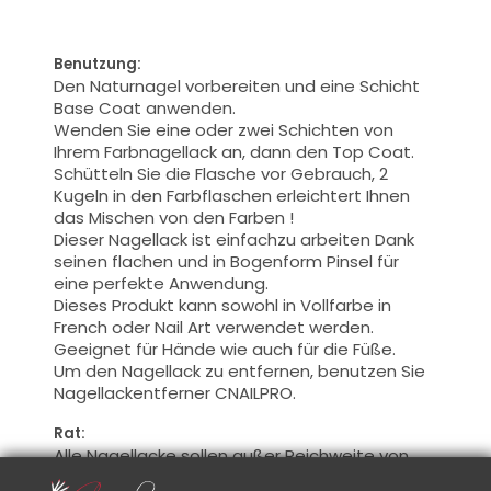
Benutzung:
Den Naturnagel vorbereiten
und
eine Schicht
Base Coat
anwenden.
Wenden Sie eine oder zwei Schichten von
Ihrem Farbnagellack an, dann den Top Coat.
Schütteln Sie die Flasche
vor Gebrauch,
2
Kugeln in
den Farbflaschen
erleichtert
Ihnen
das Mischen von den Farben
!
Dieser Nagellack
ist einfachzu arbeiten Dank
seinen flachen
und in Bogenform Pinsel für
eine perfekte Anwendung
.
Dieses Produkt kann
sowohl
in Vollfarbe
in
French oder
Nail Art
verwendet werden.
Geeignet
für Hände
wie auch für die Füße
.
Um den Nagellack zu entfernen, benutzen Sie
Nagellackentferner
CNAILPRO
.
Rat:
Alle Nagellacke sollen außer Reichweite von
der Sonne bewahrt sein.