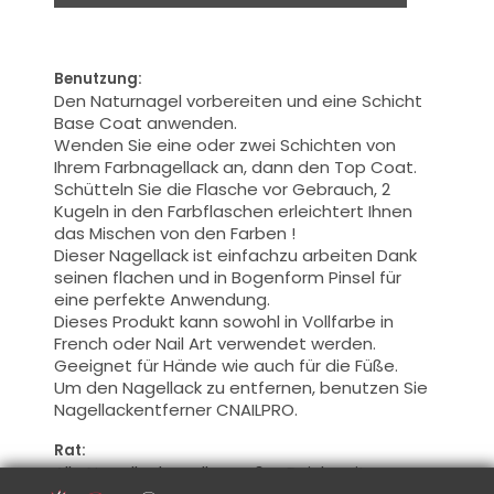
Benutzung:
Den Naturnagel vorbereiten
und
eine Schicht
Base Coat
anwenden.
Wenden Sie eine oder zwei Schichten von
Ihrem Farbnagellack an, dann den Top Coat.
Schütteln Sie die Flasche
vor Gebrauch,
2
Kugeln in
den Farbflaschen
erleichtert
Ihnen
das Mischen von den Farben
!
Dieser Nagellack
ist einfachzu arbeiten Dank
seinen flachen
und in Bogenform Pinsel für
eine perfekte Anwendung
.
Dieses Produkt kann
sowohl
in Vollfarbe
in
French oder
Nail Art
verwendet werden.
Geeignet
für Hände
wie auch für die Füße
.
Um den Nagellack zu entfernen, benutzen Sie
Nagellackentferner
CNAILPRO
.
Rat:
Alle Nagellacke sollen außer Reichweite von