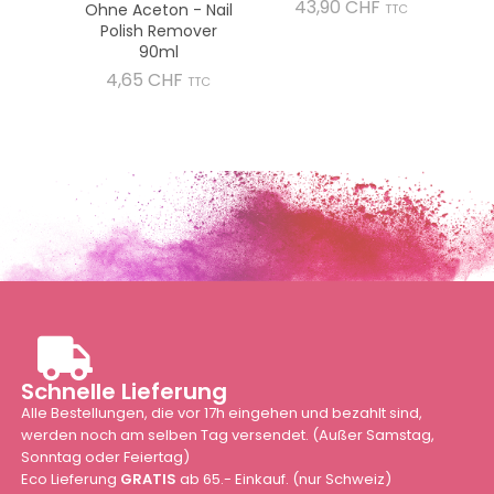
Preis
43,90 CHF
Ohne Aceton - Nail
TTC
Polish Remover
90ml
Preis
4,65 CHF
TTC
Schnelle Lieferung
Alle Bestellungen, die vor 17h eingehen und bezahlt sind,
werden noch am selben Tag versendet. (Außer Samstag,
Sonntag oder Feiertag)
Eco Lieferung
GRATIS
ab 65.- Einkauf. (nur Schweiz)