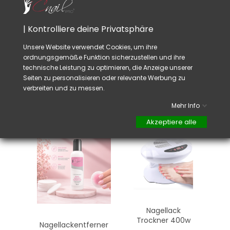
der Sonne bewahrt sein.
Ein
en Nagell
ack, der
mit der Zeit dicker
wurde,
kann
mit
Dünnungslmittel
CNAILPRO
verdünnt
| Kontrolliere deine Privatsphäre
werden.
Um Zeit
beim trocknen
zu speichern,
Unsere Website verwendet Cookies, um ihre
verwenden
Sie den Trockner
CNAILPRO
.
ordnungsgemäße Funktion sicherzustellen und ihre
Die Nagellacke CNAILPRO funktionieren auch
technische Leistung zu optimieren, die Anzeige unserer
für den Water Marble.
Seiten zu personalisieren oder relevante Werbung zu
verbreiten und zu messen.
Mehr Info
VIELLEICHT GEFÄLLT IHNEN AUCH
Akzeptiere alle
Nagellack
Trockner 400w
Nagellackentferner