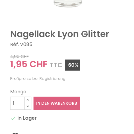
Nagellack Lyon Glitter
Réf. V085
4,90 CHF
1,95 CHF
TTC
60%
Profipreise bei Registrierung
Menge
IN DEN WARENKORB
in Lager
