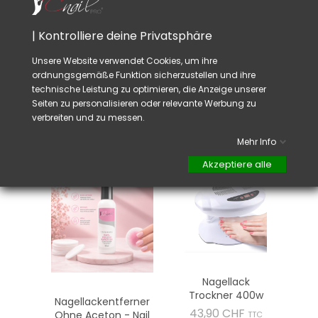
Ein
en Nagell
ack, der
mit der Zeit dicker
wurde,
kann
mit
Dünnungslmittel
CNAILPRO
verdünnt
werden.
| Kontrolliere deine Privatsphäre
Um Zeit
beim trocknen
zu speichern,
verwenden
Sie den Trockner
CNAILPRO
.
Unsere Website verwendet Cookies, um ihre
Die Nagellacke CNAILPRO funktionieren auch
ordnungsgemäße Funktion sicherzustellen und ihre
für den Water Marble.
technische Leistung zu optimieren, die Anzeige unserer
Seiten zu personalisieren oder relevante Werbung zu
verbreiten und zu messen.
VIELLEICHT GEFÄLLT IHNEN AUCH
Mehr Info
Akzeptiere alle
Nagellack
Trockner 400w
Nagellackentferner
Preis
43,90 CHF
Ohne Aceton - Nail
TTC