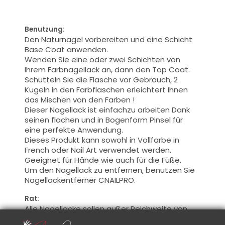
Benutzung:
Den Naturnagel vorbereiten
und
eine Schicht
Base Coat
anwenden.
Wenden Sie eine oder zwei Schichten von
Ihrem Farbnagellack an, dann den Top Coat.
Schütteln Sie die Flasche
vor Gebrauch,
2
Kugeln in
den Farbflaschen
erleichtert
Ihnen
das Mischen von den Farben
!
Dieser Nagellack
ist einfachzu arbeiten Dank
seinen flachen
und in Bogenform Pinsel für
eine perfekte Anwendung
.
Dieses Produkt kann
sowohl
in Vollfarbe
in
French oder
Nail Art
verwendet werden.
Geeignet
für Hände
wie auch für die Füße
.
Um den Nagellack zu entfernen, benutzen Sie
Nagellackentferner
CNAILPRO
.
Rat:
Alle Nagellacke sollen außer Reichweite von
der Sonne bewahrt sein.